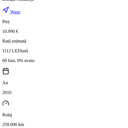
Waze
Preț
10.990 €
Rată estimată
1112
LEI/lună
60 luni, 0% avans
An
2010
Rulaj
259.000 km