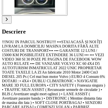
Descriere
!!!NOU IN PARCUL NOSTRU!!! •••STAI ACASĂ ȘI NOI ÎȚI
LIVRAM LA DOMICILIU MASINA DORITA FĂRĂ ALTE
COSTURI DE TRANSPORT••• ••• GARANTIE 12 LUNI /
15000 KM POSIBILITATE EXTINDERE 36 LUNI ••• ••• VEZI
VIDEO 360 SI 30 POZE PE PAGINA DE FACEBOOK WOW
AUTO RULATE ••• DE VANZARE VOLVO XC 60 4X4 D5
AUTOTURISM INMATRICULAT 2022 UNIC PROPRIETAR
TOATE TAXELE LA ZI An fabricatie 2010 Motor 2400 Cm3
DIESEL 205 Ps ( Cel mai bun motor Volvo ) EURO 4 Consum 6%
DOTARI : • 4X4 • DUBLU CLIMATRONIC • NAVIGATIE
MARE 3D FULL EUROPA • CITY SAFETY ( Franeaza singura )
• TRAFFIC SIGN ASSIST ( Recunoaste semnele de circulatie ) •
BLIS ( Avertizare unghi mort oglinzi ) • LANE ASSIST (
Avertizare parasire banda ) • DISTRONIC ( Mentine distanta fata
de masina din fata ) • SOFT CLOSE PORTBAGAJ • SENZORI
PARCARE AFISAJ • COMENZI VOLAN • PARBRIZ