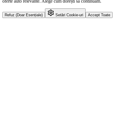
oferte auto relevante. Alege cum dorești să continuăm.
Refuz (Doar Esențiale)
Setări Cookie-uri
Accept Toate