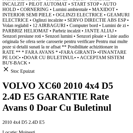
INCALZIT • PILOT AUTOMAT • START STOP • AUTO
HOLD • CORNERING • Lumini ambientale • MAXIDOT •
INTERIOR SEMI PIELE • OGLINZI ELECTRICE • GEAMURI
ELECTRICE • Oglinzi incalzite • SERVO DIRECTIE ABS ESP •
Volan reglabil • 12 AIRBAGURI • Computer bord • Lumini de zi •
PARBRIZ HELIOMAT • Parbriz incalzit • JANTE ALIAJ •
Senzori presiune roti • Senzori lumini • Senzori ploaie • Linie audio
originala Se ofera serie caroserie pentru verificare Pentru mai multe
poze si detalii sunati la nr afisat ** Posibilitate achizitionare in
RATE ** * FARA AVANS * •FARA GIRANTI• •FINANTARE
PE LOC• •DOAR CU BULETINUL• • ACCEPTAM SISTEM
BUY-BACK •
Stoc Epuizat
VOLVO XC60 2010 4x4 D5
2.4D E5 GARANTIE Rate
Avans 0 Doar Cu Buletinul
2010 4x4 D5 2.4D E5
Locație:
Moinești