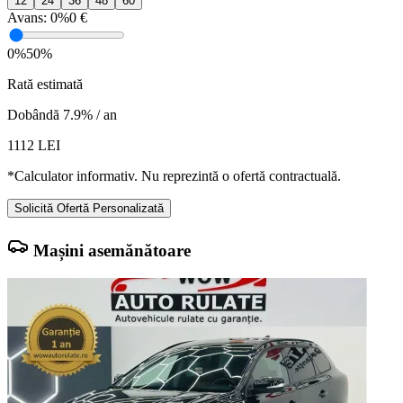
12
24
36
48
60
Avans:
0%
0 €
0%
50%
Rată estimată
Dobândă 7.9% / an
1112
LEI
*Calculator informativ. Nu reprezintă o ofertă contractuală.
Solicită Ofertă Personalizată
Mașini asemănătoare