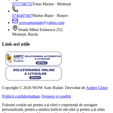
0757708755
Toma Marian
· Moinești
0746407407
Marius Bujor
· Brașov
wowautorulate@yahoo.com
Strada Mihai Eminescu 252,
Moinești, Bacău
Link-uri utile
Copyright © 2026 WOW Auto Rulate. Dezvoltat de
Andrei Ghioc
Politică confidențialitate
·
Termeni și condiții
Folosim cookie-uri pentru a-ți oferi o experiență de navigare
personalizată, pentru a analiza traficul site-ului și pentru a-ți arăta