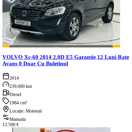
VOLVO Xc-60 2014 2.0D E5 Garantie 12 Luni Rate
Avans 0 Doar Cu Buletinul
2014
239.000 km
Diesel
1984 cm³
Locație: Moinești
Manuala
12.590 €