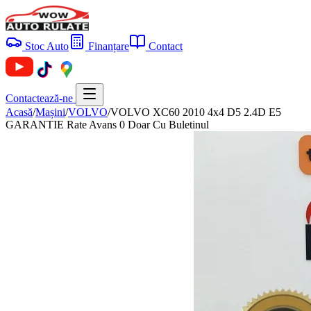
Stoc Auto
Finanțare
Contact
Contactează-ne
Acasă
/
Mașini
/
VOLVO
/
VOLVO XC60 2010 4x4 D5 2.4D E5
GARANTIE Rate Avans 0 Doar Cu Buletinul