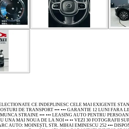
IONATE CE INDEPLINESC CELE MAI EXIGENTE STANDARDE - P
STURI DE TRANSPORT ••• ••• GARANTIE 12 LUNI FARA LI
 STRAINE ••• ••• LEASING AUTO PENTRU PERSOANE JURIDICE
NA MAI NOUA DE LA NOI •• •• VEZI 30 FOTOGRAFII SUP
C AUTO: MOINEȘTI, STR. MIHAI EMINESCU 252 ••• DISPON