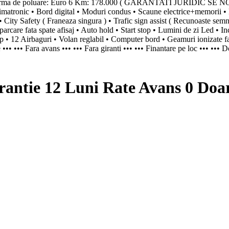
ie ) Norma de poluare: Euro 6 Km: 178.000 ( GARANTATI JURIDIC SE
ronic • Bord digital • Moduri condus • Scaune electrice+memorii • N
d • City Safety ( Franeaza singura ) • Trafic sign assist ( Recunoaste semn
fata spate afisaj • Auto hold • Start stop • Lumini de zi Led • Inchi
 esp • 12 Airbaguri • Volan reglabil • Computer bord • Geamuri ionizate f
 ••• ••• Fara avans ••• ••• Fara giranti ••• ••• Finantare pe loc ••• •••
ntie 12 Luni Rate Avans 0 Doar