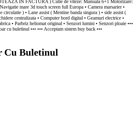
 NOTEAZA IN FACTURA ) Cutie de viteze: Manuala 6+1 Motorizare:
avigatie mare 3d touch screen full Europa • Camera marsarier •
e circulatie ) • Lane assist ( Mentine banda singura ) • side assist (
dere centralizata • Computer bord digital • Geamuri electrice •
abrica • Parbriz heliomat original • Senzori lumini • Senzori ploaie •••
 Doar cu buletinul ••• ••• Acceptam sistem buy back •••
 Cu Buletinul