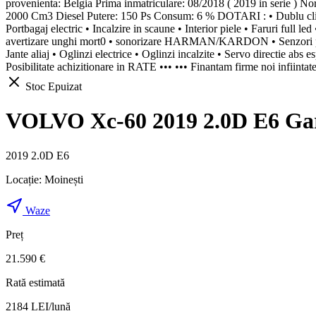
provenienta: Belgia Prima inmatriculare: 08/2018 ( 2019 in ser
2000 Cm3 Diesel Putere: 150 Ps Consum: 6 % DOTARI : • Dublu climat
Portbagaj electric • Incalzire in scaune • Interior piele • Faruri full le
avertizare unghi mort0 • sonorizare HARMAN/KARDON • Senzori parcare 
Jante aliaj • Oglinzi electrice • Oglinzi incalzite • Servo directie abs
Posibilitate achizitionare in RATE ••• ••• Finantam firme noi infiintate
Stoc Epuizat
VOLVO Xc-60 2019 2.0D E6 Gara
2019 2.0D E6
Locație:
Moinești
Waze
Preț
21.590 €
Rată estimată
2184
LEI/lună