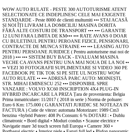
WOW AUTO RULATE - PESTE 300 AUTOTURISME ATENT
SELECTIONATE CE INDEPLINESC CELE MAI EXIGENTE
STANDARDE - Peste 8000 de clienti multumiti ••• STAI ACASĂ
ȘI NOI ÎȚI LIVRAM LA DOMICILIU MASINA DORITA
FĂRĂ ALTE COSTURI DE TRANSPORT ••• ••• GARANTIE
12 LUNI FARA LIMITA DE KM••• ••• RATE AVANS 0 DOAR
CU BULETINUL PENTRU PEROANE FIZICE, PENSIONARI,
CONTRACTE DE MUNCA STRAINE ••• ••• LEASING AUTO
PENTRU PERSOANE JURIDICE ( Pentru autoturisme mai noi de
2018 ) ••• ••• SISTEM BUY BACK - EVALUAM MASINA
VECHE CA AVANS PENTRU UNA MAI NOUA DE LA NOI ••
•• VEZI 30 FOTOGRAFII SUPLIMENTARE SI VIDEO 360 PE
FACEBOOK PE TIK TOK SI PE SITE UL NOSTRU WOW
AUTO RULATE •• ••• ADRESĂ PARC AUTO: MOINEȘTI,
STR. MIHAI EMINESCU 252 ••• DISPONIBIL SPRE
VANZARE : VOLVO XC60 INSCRIPTION 4X4 PLUG-IN
HYBRID INCARCARE LA PRIZA Țara de provenienta: Belgia
Prima inmatriculare: 11/2017 ( 2018 in serie ) Norma de poluare:
Euro 6 Km: 175.000 ( GARANTATI JURIDIC SE NOTEAZA IN
FACTURA ) Cutie de viteze: automata Motorizare: 1989 Cm3
benzina +hybrid Putere: 408 Ps Consum: 6 % DOTARI : • Dublu
climatronic • Bord digital • Moduri condus • Scaune electrice •
Navigatie mare 3d touch screen full Europa • Camere 360 •
Portbagaj electric • Interior piele • Faruri full led • Plafon panoramic