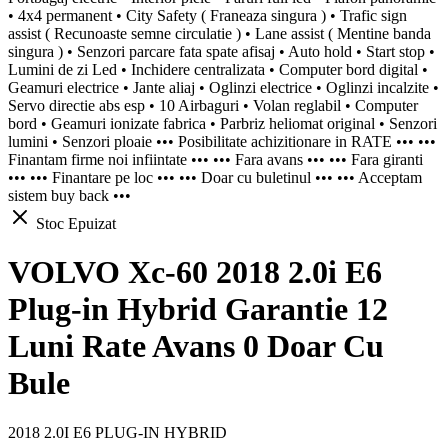
• 4x4 permanent • City Safety ( Franeaza singura ) • Trafic sign
assist ( Recunoaste semne circulatie ) • Lane assist ( Mentine banda
singura ) • Senzori parcare fata spate afisaj • Auto hold • Start stop •
Lumini de zi Led • Inchidere centralizata • Computer bord digital •
Geamuri electrice • Jante aliaj • Oglinzi electrice • Oglinzi incalzite •
Servo directie abs esp • 10 Airbaguri • Volan reglabil • Computer
bord • Geamuri ionizate fabrica • Parbriz heliomat original • Senzori
lumini • Senzori ploaie ••• Posibilitate achizitionare in RATE ••• •••
Finantam firme noi infiintate ••• ••• Fara avans ••• ••• Fara giranti
••• ••• Finantare pe loc ••• ••• Doar cu buletinul ••• ••• Acceptam
sistem buy back •••
Stoc Epuizat
VOLVO Xc-60 2018 2.0i E6
Plug-in Hybrid Garantie 12
Luni Rate Avans 0 Doar Cu
Bule
2018 2.0I E6 PLUG-IN HYBRID