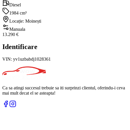
Diesel
1984 cm³
Locație: Moinești
Manuala
13.290 €
Identificare
VIN:
yv1uzbabdj1028361
Ca sa atingi succesul trebuie sa iti surprinzi clientul, oferindu-i ceva
mai mult decat el se asteapta!