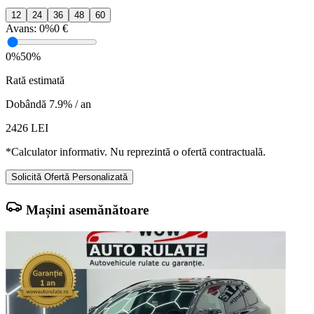
12
24
36
48
60
Avans:
0%
0 €
0%
50%
Rată estimată
Dobândă 7.9% / an
2426
LEI
*Calculator informativ. Nu reprezintă o ofertă contractuală.
Solicită Ofertă Personalizată
Mașini asemănătoare