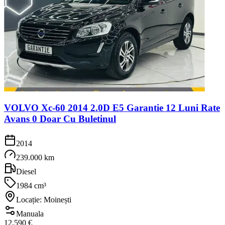
VOLVO Xc-60 2014 2.0D E5 Garantie 12 Luni Rate
Avans 0 Doar Cu Buletinul
2014
239.000 km
Diesel
1984 cm³
Locație: Moinești
Manuala
12.590 €