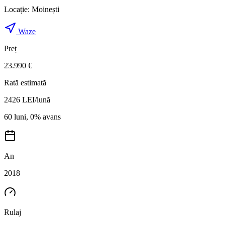
Locație:
Moinești
Waze
Preț
23.990 €
Rată estimată
2426
LEI/lună
60 luni, 0% avans
An
2018
Rulaj