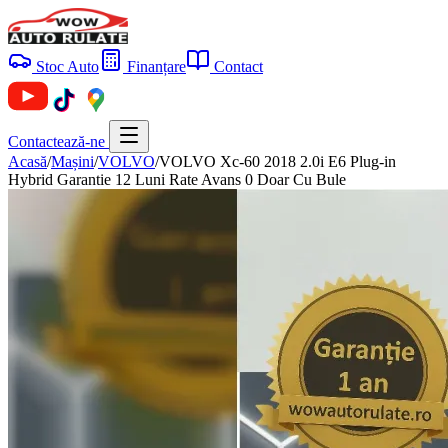
Stoc Auto
Finanțare
Contact
Contactează-ne
Acasă
/
Mașini
/
VOLVO
/
VOLVO Xc-60 2018 2.0i E6 Plug-in
Hybrid Garantie 12 Luni Rate Avans 0 Doar Cu Bule