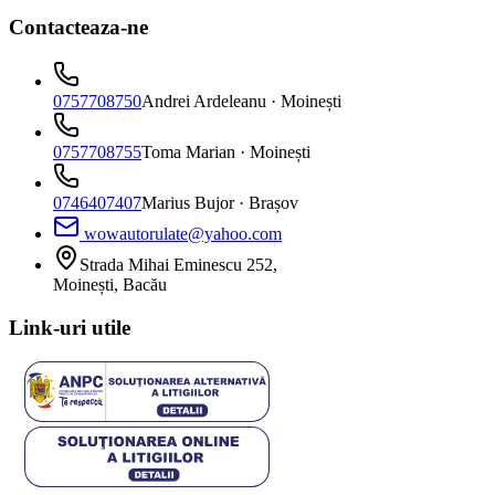
Contacteaza-ne
0757708750
Andrei Ardeleanu
· Moinești
0757708755
Toma Marian
· Moinești
0746407407
Marius Bujor
· Brașov
wowautorulate@yahoo.com
Strada Mihai Eminescu 252,
Moinești, Bacău
Link-uri utile