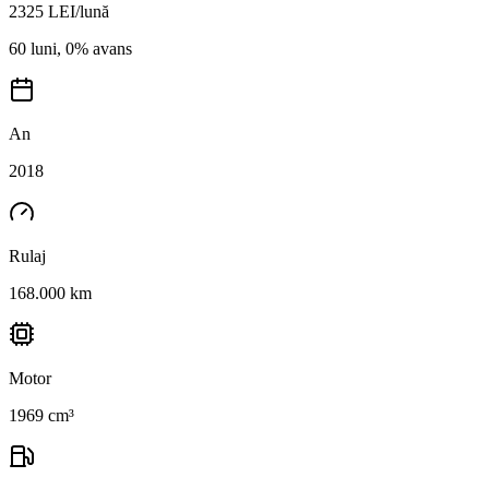
2325
LEI/lună
60 luni, 0% avans
An
2018
Rulaj
168.000 km
Motor
1969 cm³