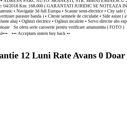
• ADRESĂ PARC AUTO: MOINEȘTI, STR. MIHAI EMINESCU 2
lare: 04/2018 Km: 168.000 ( GARANTATI JURIDIC SE NOTEAZA IN
ic • Navigatie 3d full Europa • Scaune semi-electrice • City safe ( fr
ritzare parasire banda ) • Citeste semnele de circulatie • Side asisst ( a
Jante aliaj • Oglinzi electrice • Oglinzi incalzite • Servo directie abs e
ri ploaie Se ofera serie caroserie pentru verificare amanuntita ( FOTO 
tinul••• ••• Acceptam sistem buy back ••
ntie 12 Luni Rate Avans 0 Doar 