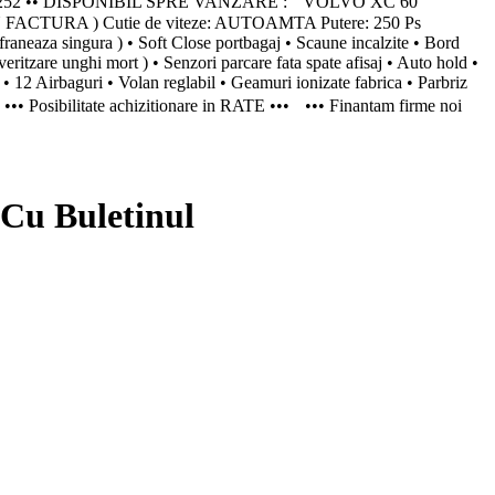
52 •• DISPONIBIL SPRE VANZARE : VOLVO XC 60
 FACTURA ) Cutie de viteze: AUTOAMTA Putere: 250 Ps
aneaza singura ) • Soft Close portbagaj • Scaune incalzite • Bord
veritzare unghi mort ) • Senzori parcare fata spate afisaj • Auto hold •
sp • 12 Airbaguri • Volan reglabil • Geamuri ionizate fabrica • Parbriz
) ••• Posibilitate achizitionare in RATE ••• ••• Finantam firme noi
Cu Buletinul