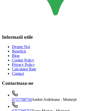
Informatii utile
Despre Noi
Beneficii
Blog
Cookie Policy
Privacy Policy
Calculator Rate
Contact
Contacteaza-ne
0757708750
Andrei Ardeleanu
· Moinești
0757708755
Toma Marian
· Moinești