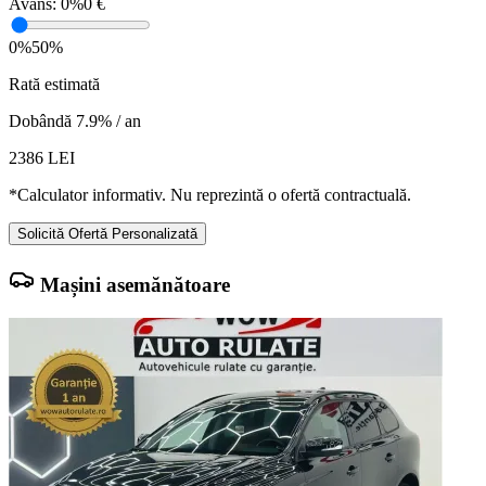
Avans:
0%
0 €
0%
50%
Rată estimată
Dobândă 7.9% / an
2386
LEI
*Calculator informativ. Nu reprezintă o ofertă contractuală.
Solicită Ofertă Personalizată
Mașini asemănătoare