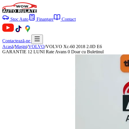
Stoc Auto
Finanțare
Contact
Contactează-ne
Acasă
/
Mașini
/
VOLVO
/
VOLVO Xc-60 2018 2.0D E6
GARANTIE 12 LUNI Rate Avans 0 Doar cu Buletinul