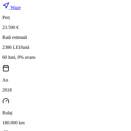
Waze
Preț
23.590 €
Rată estimată
2386
LEI/lună
60 luni, 0% avans
An
2018
Rulaj
180.000 km