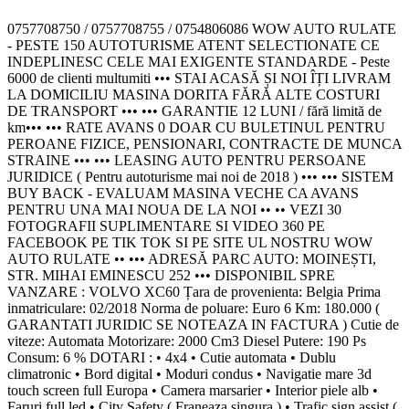
0757708750 / 0757708755 / 0754806086 WOW AUTO RULATE
- PESTE 150 AUTOTURISME ATENT SELECTIONATE CE
INDEPLINESC CELE MAI EXIGENTE STANDARDE - Peste
6000 de clienti multumiti ••• STAI ACASĂ ȘI NOI ÎȚI LIVRAM
LA DOMICILIU MASINA DORITA FĂRĂ ALTE COSTURI
DE TRANSPORT ••• ••• GARANTIE 12 LUNI / fără limită de
km••• ••• RATE AVANS 0 DOAR CU BULETINUL PENTRU
PEROANE FIZICE, PENSIONARI, CONTRACTE DE MUNCA
STRAINE ••• ••• LEASING AUTO PENTRU PERSOANE
JURIDICE ( Pentru autoturisme mai noi de 2018 ) ••• ••• SISTEM
BUY BACK - EVALUAM MASINA VECHE CA AVANS
PENTRU UNA MAI NOUA DE LA NOI •• •• VEZI 30
FOTOGRAFII SUPLIMENTARE SI VIDEO 360 PE
FACEBOOK PE TIK TOK SI PE SITE UL NOSTRU WOW
AUTO RULATE •• ••• ADRESĂ PARC AUTO: MOINEȘTI,
STR. MIHAI EMINESCU 252 ••• DISPONIBIL SPRE
VANZARE : VOLVO XC60 Țara de provenienta: Belgia Prima
inmatriculare: 02/2018 Norma de poluare: Euro 6 Km: 180.000 (
GARANTATI JURIDIC SE NOTEAZA IN FACTURA ) Cutie de
viteze: Automata Motorizare: 2000 Cm3 Diesel Putere: 190 Ps
Consum: 6 % DOTARI : • 4x4 • Cutie automata • Dublu
climatronic • Bord digital • Moduri condus • Navigatie mare 3d
touch screen full Europa • Camera marsarier • Interior piele alb •
Faruri full led • City Safety ( Franeaza singura ) • Trafic sign assist (