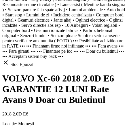
Recunoaste semne circulatie ) • Lane assist ( Mentine banda singura
) • Senzori parcare fata spate afisaj • Lumini ambientale • Auto hold
• Start stop • Lumini de zi • Inchidere centralizata • Computer bord
digital • Geamuri electrice • Jante aliaj • Oglinzi electrice • Oglinzi
incalzite • Servo directie abs esp • 10 Airbaguri • Volan reglabil •
Computer bord • Geamuri ionizate fabrica • Parbriz heliomat
original • Senzori lumini • Senzori ploaie Se ofera serie caroserie
pentru verificare amanuntita ( FOTO ) ••• Posibilitate achizitionare
in RATE ••• ••• Finantam firme noi infiintate ••• ••• Fara avans •••
••• Fara giranti ••• ••• Finantare pe loc ••• ••• Doar cu buletinul •••
••• Acceptam sistem buy back •••
Stoc Epuizat
VOLVO Xc-60 2018 2.0D E6
GARANTIE 12 LUNI Rate
Avans 0 Doar cu Buletinul
2018 2.0D E6
Locație:
Moinești