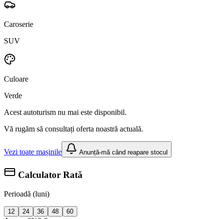
Caroserie
SUV
Culoare
Verde
Acest autoturism nu mai este disponibil.
Vă rugăm să consultați oferta noastră actuală.
Vezi toate mașinile
Anunță-mă când reapare stocul
Calculator Rată
Perioadă (luni)
12
24
36
48
60