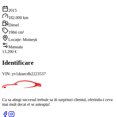
2015
182.000 km
Diesel
1984 cm³
Locație: Moinești
Manuala
13.290 €
Identificare
VIN:
yv1dzarcdh2223537
Ca sa atingi succesul trebuie sa iti surprinzi clientul, oferindu-i ceva
mai mult decat el se asteapta!