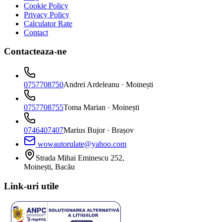
Cookie Policy
Privacy Policy
Calculator Rate
Contact
Contacteaza-ne
0757708750
Andrei Ardeleanu
· Moinești
0757708755
Toma Marian
· Moinești
0746407407
Marius Bujor
· Brașov
wowautorulate@yahoo.com
Strada Mihai Eminescu 252,
Moinești, Bacău
Link-uri utile