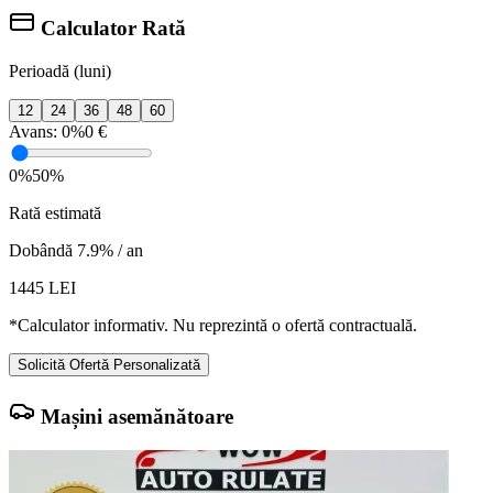
Calculator Rată
Perioadă (luni)
12
24
36
48
60
Avans:
0%
0 €
0%
50%
Rată estimată
Dobândă 7.9% / an
1445
LEI
*Calculator informativ. Nu reprezintă o ofertă contractuală.
Solicită Ofertă Personalizată
Mașini asemănătoare