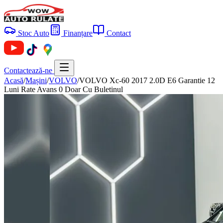
Stoc Auto
Finanțare
Contact
Contactează-ne
Acasă
/
Mașini
/
VOLVO
/
VOLVO Xc-60 2017 2.0D E6 Garantie 12
Luni Rate Avans 0 Doar Cu Buletinul