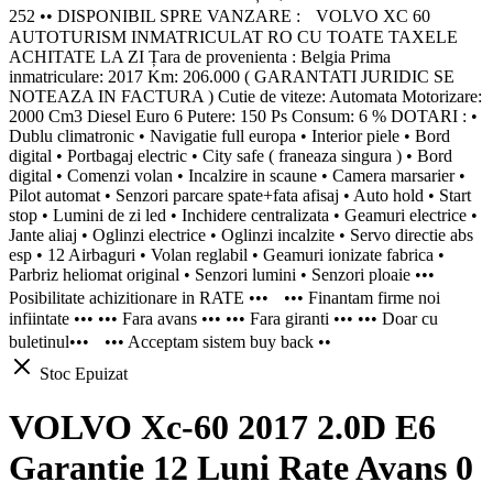
252 •• DISPONIBIL SPRE VANZARE : VOLVO XC 60
AUTOTURISM INMATRICULAT RO CU TOATE TAXELE
ACHITATE LA ZI Țara de provenienta : Belgia Prima
inmatriculare: 2017 Km: 206.000 ( GARANTATI JURIDIC SE
NOTEAZA IN FACTURA ) Cutie de viteze: Automata Motorizare:
2000 Cm3 Diesel Euro 6 Putere: 150 Ps Consum: 6 % DOTARI : •
Dublu climatronic • Navigatie full europa • Interior piele • Bord
digital • Portbagaj electric • City safe ( franeaza singura ) • Bord
digital • Comenzi volan • Incalzire in scaune • Camera marsarier •
Pilot automat • Senzori parcare spate+fata afisaj • Auto hold • Start
stop • Lumini de zi led • Inchidere centralizata • Geamuri electrice •
Jante aliaj • Oglinzi electrice • Oglinzi incalzite • Servo directie abs
esp • 12 Airbaguri • Volan reglabil • Geamuri ionizate fabrica •
Parbriz heliomat original • Senzori lumini • Senzori ploaie •••
Posibilitate achizitionare in RATE ••• ••• Finantam firme noi
infiintate ••• ••• Fara avans ••• ••• Fara giranti ••• ••• Doar cu
buletinul••• ••• Acceptam sistem buy back ••
Stoc Epuizat
VOLVO Xc-60 2017 2.0D E6
Garantie 12 Luni Rate Avans 0