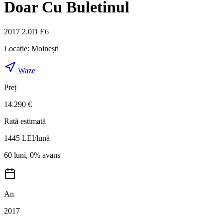
Doar Cu Buletinul
2017 2.0D E6
Locație:
Moinești
Waze
Preț
14.290 €
Rată estimată
1445
LEI/lună
60 luni, 0% avans
An
2017