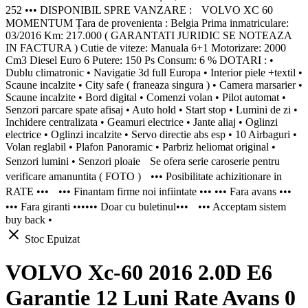
252 ••• DISPONIBIL SPRE VANZARE : VOLVO XC 60
MOMENTUM Țara de provenienta : Belgia Prima inmatriculare:
03/2016 Km: 217.000 ( GARANTATI JURIDIC SE NOTEAZA
IN FACTURA ) Cutie de viteze: Manuala 6+1 Motorizare: 2000
Cm3 Diesel Euro 6 Putere: 150 Ps Consum: 6 % DOTARI : •
Dublu climatronic • Navigatie 3d full Europa • Interior piele +textil •
Scaune incalzite • City safe ( franeaza singura ) • Camera marsarier •
Scaune incalzite • Bord digital • Comenzi volan • Pilot automat •
Senzori parcare spate afisaj • Auto hold • Start stop • Lumini de zi •
Inchidere centralizata • Geamuri electrice • Jante aliaj • Oglinzi
electrice • Oglinzi incalzite • Servo directie abs esp • 10 Airbaguri •
Volan reglabil • Plafon Panoramic • Parbriz heliomat original •
Senzori lumini • Senzori ploaie Se ofera serie caroserie pentru
verificare amanuntita ( FOTO ) ••• Posibilitate achizitionare in
RATE ••• ••• Finantam firme noi infiintate ••• ••• Fara avans •••
••• Fara giranti •••••• Doar cu buletinul••• ••• Acceptam sistem
buy back •
Stoc Epuizat
VOLVO Xc-60 2016 2.0D E6
Garantie 12 Luni Rate Avans 0