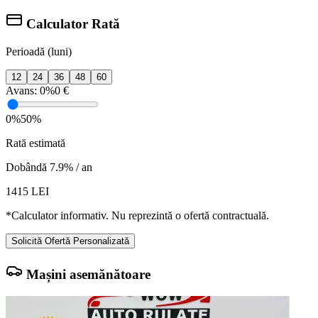
Calculator Rată
Perioadă (luni)
12
24
36
48
60
Avans:
0%
0 €
0%
50%
Rată estimată
Dobândă 7.9% / an
1415
LEI
*Calculator informativ. Nu reprezintă o ofertă contractuală.
Solicită Ofertă Personalizată
Mașini asemănătoare