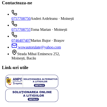
Contacteaza-ne
0757708750
Andrei Ardeleanu
· Moinești
0757708755
Toma Marian
· Moinești
0746407407
Marius Bujor
· Brașov
wowautorulate@yahoo.com
Strada Mihai Eminescu 252,
Moinești, Bacău
Link-uri utile