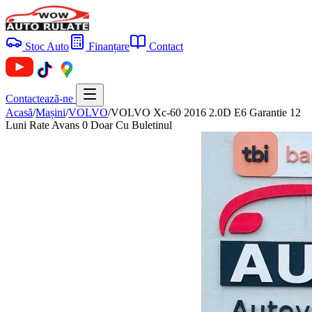
Stoc Auto
Finanțare
Contact
Contactează-ne
Acasă
/
Mașini
/
VOLVO
/
VOLVO Xc-60 2016 2.0D E6 Garantie 12
Luni Rate Avans 0 Doar Cu Buletinul