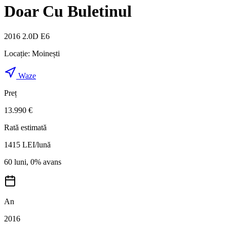
Doar Cu Buletinul
2016 2.0D E6
Locație:
Moinești
Waze
Preț
13.990 €
Rată estimată
1415
LEI/lună
60 luni, 0% avans
An
2016