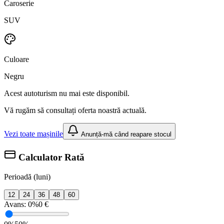
Caroserie
SUV
Culoare
Negru
Acest autoturism nu mai este disponibil.
Vă rugăm să consultați oferta noastră actuală.
Vezi toate mașinile
Anunță-mă când reapare stocul
Calculator Rată
Perioadă (luni)
12
24
36
48
60
Avans:
0%
0 €