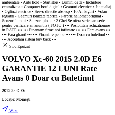
ambientale • Auto hold • Start stop • Lumini de zi • Inchidere
centralizata • Computer bord digital • Geamuri electrice • Jante aliaj
• Oglinzi electrice • Servo directie abs esp • 10 Airbaguri • Volan
reglabil • Geamuri ionizate fabrica • Parbriz heliomat original •
Senzori lumini • Senzori ploaie • 2 Chei Se ofera serie caroserie
pentru verificare amanuntita ( FOTO ) ••• Posibilitate achizitionare
in RATE ••• ••• Finantam firme noi infiintate ••• ••• Fara avans •••
••• Fara giranti ••• ••• Finantare pe loc ••• ••• Doar cu buletinul ••
••• Acceptam sistem buy back •••
Stoc Epuizat
VOLVO Xc-60 2015 2.0D E6
GARANTIE 12 LUNI Rate
Avans 0 Doar cu Buletinul
2015 2.0D E6
Locație:
Moinești
Waze