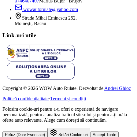
0746407407
Marius Bujor
· Brașov
wowautorulate@yahoo.com
Strada Mihai Eminescu 252,
Moinești, Bacău
Link-uri utile
Copyright © 2026 WOW Auto Rulate. Dezvoltat de
Andrei Ghioc
Politică confidențialitate
·
Termeni și condiții
Folosim cookie-uri pentru a-ți oferi o experiență de navigare
personalizată, pentru a analiza traficul site-ului și pentru a-ți arăta
oferte auto relevante. Alege cum dorești să continuăm.
Refuz (Doar Esențiale)
Setări Cookie-uri
Accept Toate