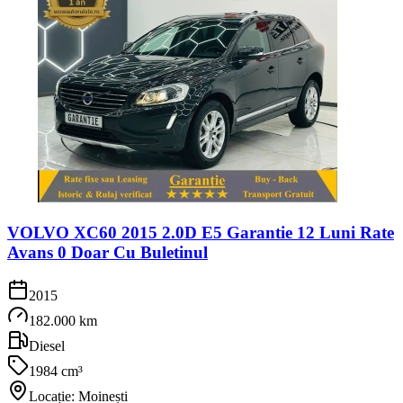
VOLVO XC60 2015 2.0D E5 Garantie 12 Luni Rate
Avans 0 Doar Cu Buletinul
2015
182.000 km
Diesel
1984 cm³
Locație: Moinești