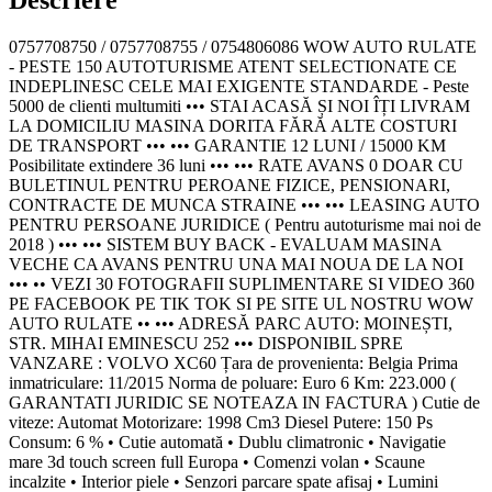
0757708750 / 0757708755 / 0754806086 WOW AUTO RULATE
- PESTE 150 AUTOTURISME ATENT SELECTIONATE CE
INDEPLINESC CELE MAI EXIGENTE STANDARDE - Peste
5000 de clienti multumiti ••• STAI ACASĂ ȘI NOI ÎȚI LIVRAM
LA DOMICILIU MASINA DORITA FĂRĂ ALTE COSTURI
DE TRANSPORT ••• ••• GARANTIE 12 LUNI / 15000 KM
Posibilitate extindere 36 luni ••• ••• RATE AVANS 0 DOAR CU
BULETINUL PENTRU PEROANE FIZICE, PENSIONARI,
CONTRACTE DE MUNCA STRAINE ••• ••• LEASING AUTO
PENTRU PERSOANE JURIDICE ( Pentru autoturisme mai noi de
2018 ) ••• ••• SISTEM BUY BACK - EVALUAM MASINA
VECHE CA AVANS PENTRU UNA MAI NOUA DE LA NOI
••• •• VEZI 30 FOTOGRAFII SUPLIMENTARE SI VIDEO 360
PE FACEBOOK PE TIK TOK SI PE SITE UL NOSTRU WOW
AUTO RULATE •• ••• ADRESĂ PARC AUTO: MOINEȘTI,
STR. MIHAI EMINESCU 252 ••• DISPONIBIL SPRE
VANZARE : VOLVO XC60 Țara de provenienta: Belgia Prima
inmatriculare: 11/2015 Norma de poluare: Euro 6 Km: 223.000 (
GARANTATI JURIDIC SE NOTEAZA IN FACTURA ) Cutie de
viteze: Automat Motorizare: 1998 Cm3 Diesel Putere: 150 Ps
Consum: 6 % • Cutie automată • Dublu climatronic • Navigatie
mare 3d touch screen full Europa • Comenzi volan • Scaune
incalzite • Interior piele • Senzori parcare spate afisaj • Lumini