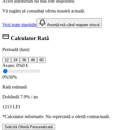
Acest autoturism nu mai este disponibil.
Vă rugăm să consultați oferta noastră actuală.
Vezi toate mașinile
Anunță-mă când reapare stocul
Calculator Rată
Perioadă (luni)
12
24
36
48
60
Avans:
0%
0 €
0%
50%
Rată estimată
Dobândă 7.9% / an
1213
LEI
*Calculator informativ. Nu reprezintă o ofertă contractuală.
Solicită Ofertă Personalizată