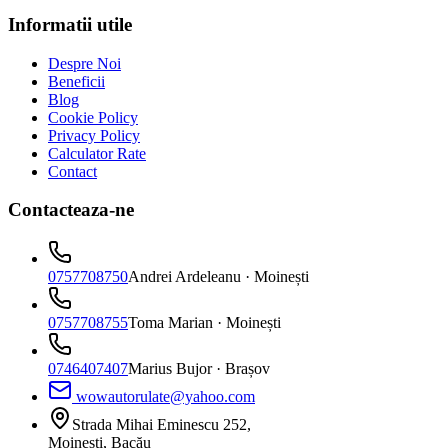
Informatii utile
Despre Noi
Beneficii
Blog
Cookie Policy
Privacy Policy
Calculator Rate
Contact
Contacteaza-ne
0757708750
Andrei Ardeleanu
· Moinești
0757708755
Toma Marian
· Moinești
0746407407
Marius Bujor
· Brașov
wowautorulate@yahoo.com
Strada Mihai Eminescu 252,
Moinești, Bacău