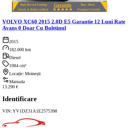
VOLVO XC60 2015 2.0D E5 Garantie 12 Luni Rate
Avans 0 Doar Cu Buletinul
2015
182.000 km
Diesel
1984 cm³
Locație: Moinești
Manuala
13.290 €
Identificare
VIN:
YV1DZ31A1E2575398