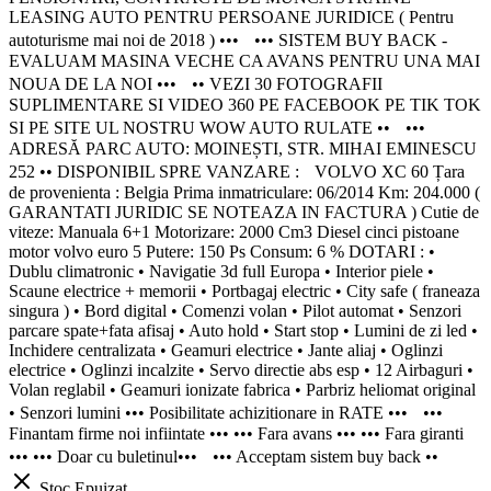
LEASING AUTO PENTRU PERSOANE JURIDICE ( Pentru
autoturisme mai noi de 2018 ) ••• ••• SISTEM BUY BACK -
EVALUAM MASINA VECHE CA AVANS PENTRU UNA MAI
NOUA DE LA NOI ••• •• VEZI 30 FOTOGRAFII
SUPLIMENTARE SI VIDEO 360 PE FACEBOOK PE TIK TOK
SI PE SITE UL NOSTRU WOW AUTO RULATE •• •••
ADRESĂ PARC AUTO: MOINEȘTI, STR. MIHAI EMINESCU
252 •• DISPONIBIL SPRE VANZARE : VOLVO XC 60 Țara
de provenienta : Belgia Prima inmatriculare: 06/2014 Km: 204.000 (
GARANTATI JURIDIC SE NOTEAZA IN FACTURA ) Cutie de
viteze: Manuala 6+1 Motorizare: 2000 Cm3 Diesel cinci pistoane
motor volvo euro 5 Putere: 150 Ps Consum: 6 % DOTARI : •
Dublu climatronic • Navigatie 3d full Europa • Interior piele •
Scaune electrice + memorii • Portbagaj electric • City safe ( franeaza
singura ) • Bord digital • Comenzi volan • Pilot automat • Senzori
parcare spate+fata afisaj • Auto hold • Start stop • Lumini de zi led •
Inchidere centralizata • Geamuri electrice • Jante aliaj • Oglinzi
electrice • Oglinzi incalzite • Servo directie abs esp • 12 Airbaguri •
Volan reglabil • Geamuri ionizate fabrica • Parbriz heliomat original
• Senzori lumini ••• Posibilitate achizitionare in RATE ••• •••
Finantam firme noi infiintate ••• ••• Fara avans ••• ••• Fara giranti
••• ••• Doar cu buletinul••• ••• Acceptam sistem buy back ••
Stoc Epuizat