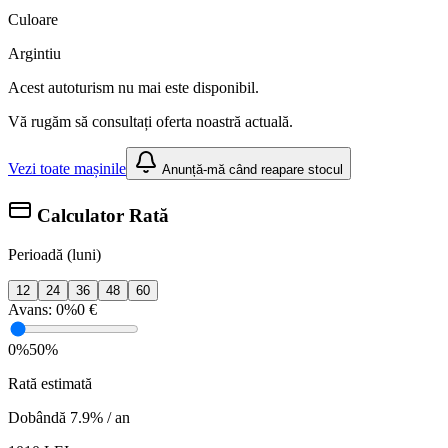
Culoare
Argintiu
Acest autoturism nu mai este disponibil.
Vă rugăm să consultați oferta noastră actuală.
Vezi toate mașinile
Anunță-mă când reapare stocul
Calculator Rată
Perioadă (luni)
12
24
36
48
60
Avans:
0%
0 €
0%
50%
Rată estimată
Dobândă 7.9% / an