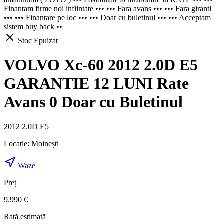
Finantam firme noi infiintate ••• ••• Fara avans ••• ••• Fara giranti
••• ••• Finantare pe loc ••• ••• Doar cu buletinul ••• ••• Acceptam
sistem buy back ••
Stoc Epuizat
VOLVO Xc-60 2012 2.0D E5
GARANTIE 12 LUNI Rate
Avans 0 Doar cu Buletinul
2012 2.0D E5
Locație:
Moinești
Waze
Preț
9.990 €
Rată estimată