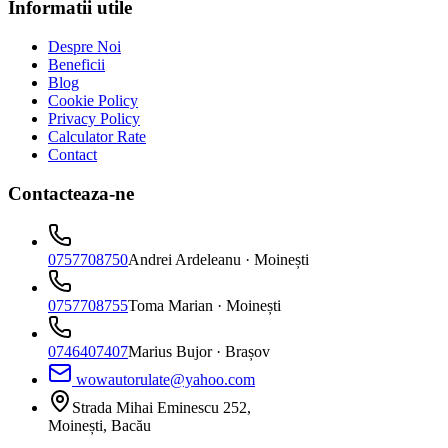
Informatii utile
Despre Noi
Beneficii
Blog
Cookie Policy
Privacy Policy
Calculator Rate
Contact
Contacteaza-ne
0757708750
Andrei Ardeleanu
· Moinești
0757708755
Toma Marian
· Moinești
0746407407
Marius Bujor
· Brașov
wowautorulate@yahoo.com
Strada Mihai Eminescu 252,
Moinești, Bacău