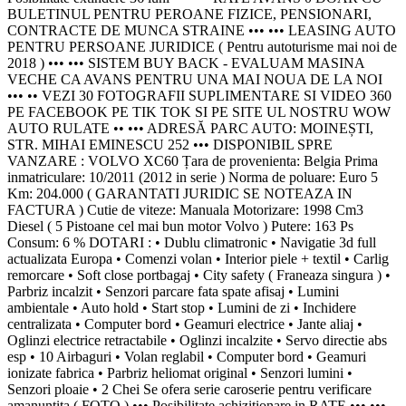
BULETINUL PENTRU PEROANE FIZICE, PENSIONARI,
CONTRACTE DE MUNCA STRAINE ••• ••• LEASING AUTO
PENTRU PERSOANE JURIDICE ( Pentru autoturisme mai noi de
2018 ) ••• ••• SISTEM BUY BACK - EVALUAM MASINA
VECHE CA AVANS PENTRU UNA MAI NOUA DE LA NOI
••• •• VEZI 30 FOTOGRAFII SUPLIMENTARE SI VIDEO 360
PE FACEBOOK PE TIK TOK SI PE SITE UL NOSTRU WOW
AUTO RULATE •• ••• ADRESĂ PARC AUTO: MOINEȘTI,
STR. MIHAI EMINESCU 252 ••• DISPONIBIL SPRE
VANZARE : VOLVO XC60 Țara de provenienta: Belgia Prima
inmatriculare: 10/2011 (2012 in serie ) Norma de poluare: Euro 5
Km: 204.000 ( GARANTATI JURIDIC SE NOTEAZA IN
FACTURA ) Cutie de viteze: Manuala Motorizare: 1998 Cm3
Diesel ( 5 Pistoane cel mai bun motor Volvo ) Putere: 163 Ps
Consum: 6 % DOTARI : • Dublu climatronic • Navigatie 3d full
actualizata Europa • Comenzi volan • Interior piele + textil • Carlig
remorcare • Soft close portbagaj • City safety ( Franeaza singura ) •
Parbriz incalzit • Senzori parcare fata spate afisaj • Lumini
ambientale • Auto hold • Start stop • Lumini de zi • Inchidere
centralizata • Computer bord • Geamuri electrice • Jante aliaj •
Oglinzi electrice retractabile • Oglinzi incalzite • Servo directie abs
esp • 10 Airbaguri • Volan reglabil • Computer bord • Geamuri
ionizate fabrica • Parbriz heliomat original • Senzori lumini •
Senzori ploaie • 2 Chei Se ofera serie caroserie pentru verificare
amanuntita ( FOTO ) ••• Posibilitate achizitionare in RATE ••• •••