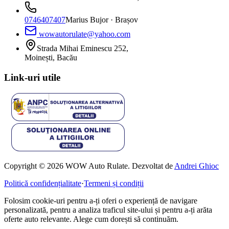
0746407407
Marius Bujor
· Brașov
wowautorulate@yahoo.com
Strada Mihai Eminescu 252,
Moinești, Bacău
Link-uri utile
Copyright © 2026 WOW Auto Rulate. Dezvoltat de
Andrei Ghioc
Politică confidențialitate
·
Termeni și condiții
Folosim cookie-uri pentru a-ți oferi o experiență de navigare
personalizată, pentru a analiza traficul site-ului și pentru a-ți arăta
oferte auto relevante. Alege cum dorești să continuăm.