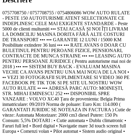
0757708750 / 0757708755 / 0754806086 WOW AUTO RULATE
- PESTE 150 AUTOTURISME ATENT SELECTIONATE CE
INDEPLINESC CELE MAI EXIGENTE STANDARDE - Peste
5000 de clienti multumiti ••• STAI ACASĂ ȘI NOI ÎȚI LIVRAM
LA DOMICILIU MASINA DORITA FĂRĂ ALTE COSTURI
DE TRANSPORT ••• ••• GARANTIE 12 LUNI / 15000 KM
Posibilitate extindere 36 luni ••• ••• RATE AVANS 0 DOAR CU
BULETINUL PENTRU PEROANE FIZICE, PENSIONARI,
CONTRACTE DE MUNCA STRAINE ••• ••• LEASING AUTO
PENTRU PERSOANE JURIDICE ( Pentru autoturisme mai noi de
2018 ) ••• ••• SISTEM BUY BACK - EVALUAM MASINA
VECHE CA AVANS PENTRU UNA MAI NOUA DE LA NOI •
•• VEZI 30 FOTOGRAFII SUPLIMENTARE SI VIDEO 360 PE
FACEBOOK PE TIK TOK SI PE SITE UL NOSTRU WOW
AUTO RULATE •• ••• ADRESĂ PARC AUTO: MOINEȘTI,
STR. MIHAI EMINESCU 252 ••• DISPONIBIL SPRE
VANZARE : VOLVO XC40 Țara de provenienta: Belgia Prima
inmatriculare: 09/2019 Norma de poluare: Euro Km: 114.000 (
GARANTATI JURIDIC SE NOTEAZA IN FACTURA ) Cutie de
viteze: Automata Motorizare: 2000 cm3 diesel Putere: 150 Ps
Consum: 5,5% DOTARI : • Cutie automata • Dublu climatronic •
Faruri full led • Bord digital • Navigatie mare 3d touch screen full
Europa • Comenzi volan • Pilot automat • Sistem audio original •