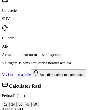
Caroserie
SUV
Culoare
Alb
Acest autoturism nu mai este disponibil.
Vă rugăm să consultați oferta noastră actuală.
Vezi toate mașinile
Anunță-mă când reapare stocul
Calculator Rată
Perioadă (luni)
12
24
36
48
60
Avans:
0%
0 €