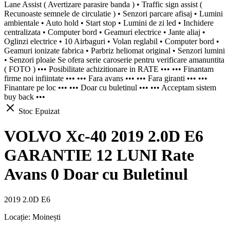
Lane Assist ( Avertizare parasire banda ) • Traffic sign assist (
Recunoaste semnele de circulatie ) • Senzori parcare afisaj • Lumini
ambientale • Auto hold • Start stop • Lumini de zi led • Inchidere
centralizata • Computer bord • Geamuri electrice • Jante aliaj •
Oglinzi electrice • 10 Airbaguri • Volan reglabil • Computer bord •
Geamuri ionizate fabrica • Parbriz heliomat original • Senzori lumini
• Senzori ploaie Se ofera serie caroserie pentru verificare amanuntita
( FOTO ) ••• Posibilitate achizitionare in RATE ••• ••• Finantam
firme noi infiintate ••• ••• Fara avans ••• ••• Fara giranti ••• •••
Finantare pe loc ••• ••• Doar cu buletinul ••• ••• Acceptam sistem
buy back •••
Stoc Epuizat
VOLVO Xc-40 2019 2.0D E6
GARANTIE 12 LUNI Rate
Avans 0 Doar cu Buletinul
2019 2.0D E6
Locație:
Moinești