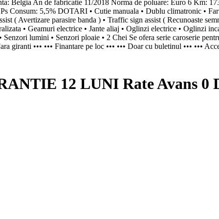
 Belgia An de fabricatie 11/2018 Norma de poluare: Euro 6 
s Consum: 5,5% DOTARI • Cutie manuala • Dublu climatronic • Faruri f
t ( Avertizare parasire banda ) • Traffic sign assist ( Recunoaste semnel
lizata • Geamuri electrice • Jante aliaj • Oglinzi electrice • Oglinzi inc
Senzori lumini • Senzori ploaie • 2 Chei Se ofera serie caroserie pentru
ara giranti ••• ••• Finantare pe loc ••• ••• Doar cu buletinul ••• ••• A
ANTIE 12 LUNI Rate Avans 0 D