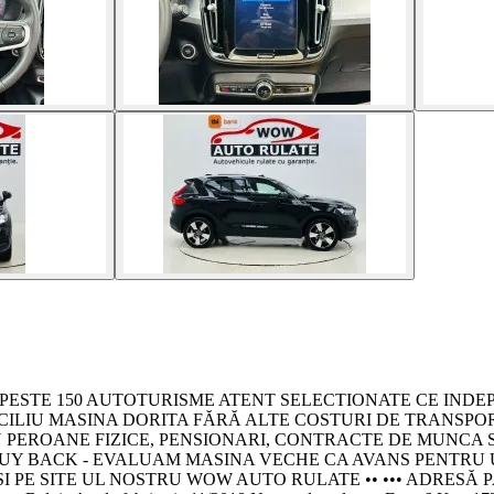
E - PESTE 150 AUTOTURISME ATENT SELECTIONATE CE INDE
OMICILIU MASINA DORITA FĂRĂ ALTE COSTURI DE TRANSPORT •••
TRU PEROANE FIZICE, PENSIONARI, CONTRACTE DE MUNCA
• SISTEM BUY BACK - EVALUAM MASINA VECHE CA AVANS PENTR
I PE SITE UL NOSTRU WOW AUTO RULATE •• ••• ADRESĂ PA