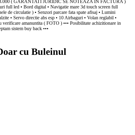
Km: 173.000 ( GARANTATI JURIDIC SE NOTEAZA IN FACTURA )
ull led • Bord digital • Navigatie mare 3d touch screen full
e de circulatie ) • Senzori parcare fata spate afisaj • Lumini
alzite • Servo directie abs esp • 10 Airbaguri • Volan reglabil •
 verificare amanuntita ( FOTO ) ••• Posibilitate achizitionare in
cceptam sistem buy back •••
oar cu Buleinul