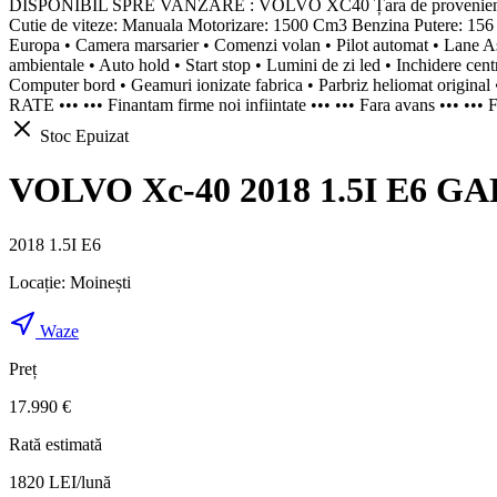
DISPONIBIL SPRE VANZARE : VOLVO XC40 Țara de provenienta:
Cutie de viteze: Manuala Motorizare: 1500 Cm3 Benzina Putere: 156 P
Europa • Camera marsarier • Comenzi volan • Pilot automat • Lane Assis
ambientale • Auto hold • Start stop • Lumini de zi led • Inchidere centra
Computer bord • Geamuri ionizate fabrica • Parbriz heliomat original • 
RATE ••• ••• Finantam firme noi infiintate ••• ••• Fara avans ••• ••• F
Stoc Epuizat
VOLVO Xc-40 2018 1.5I E6 GAR
2018 1.5I E6
Locație:
Moinești
Waze
Preț
17.990 €
Rată estimată
1820
LEI/lună