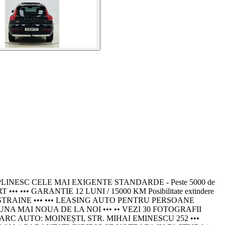
PLINESC CELE MAI EXIGENTE STANDARDE - Peste 5000 de
 ••• GARANTIE 12 LUNI / 15000 KM Posibilitate extindere
 STRAINE ••• ••• LEASING AUTO PENTRU PERSOANE
U UNA MAI NOUA DE LA NOI ••• •• VEZI 30 FOTOGRAFII
RC AUTO: MOINEȘTI, STR. MIHAI EMINESCU 252 •••