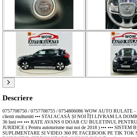
Descriere
0757708750 / 0757708755 / 0754806086 WOW AUTO RULAT
clienti multumiti ••• STAI ACASĂ ȘI NOI ÎȚI LIVRAM LA D
36 luni ••• ••• RATE AVANS 0 DOAR CU BULETINUL PEN
JURIDICE ( Pentru autoturisme mai noi de 2018 ) ••• ••
SUPLIMENTARE SI VIDEO 360 PE FACEBOOK PE TIK TOK S