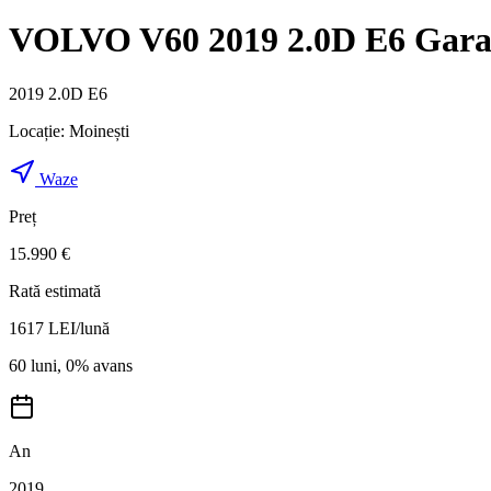
VOLVO V60 2019 2.0D E6 Garant
2019 2.0D E6
Locație:
Moinești
Waze
Preț
15.990 €
Rată estimată
1617
LEI/lună
60 luni, 0% avans
An
2019