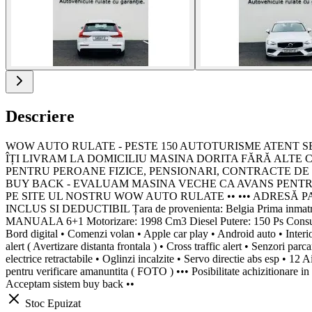
Descriere
WOW AUTO RULATE - PESTE 150 AUTOTURISME ATENT SELECT
ÎȚI LIVRAM LA DOMICILIU MASINA DORITA FĂRĂ ALTE C
PENTRU PEROANE FIZICE, PENSIONARI, CONTRACTE DE MUNCA
BUY BACK - EVALUAM MASINA VECHE CA AVANS PENTRU U
PE SITE UL NOSTRU WOW AUTO RULATE •• ••• ADRESĂ P
INCLUS SI DEDUCTIBIL Țara de provenienta: Belgia Prima inma
MANUALA 6+1 Motorizare: 1998 Cm3 Diesel Putere: 150 Ps Consum: 6 %
Bord digital • Comenzi volan • Apple car play • Android auto • Interior
alert ( Avertizare distanta frontala ) • Cross traffic alert • Senzori pa
electrice retractabile • Oglinzi incalzite • Servo directie abs esp • 12
pentru verificare amanuntita ( FOTO ) ••• Posibilitate achizitionare in 
Acceptam sistem buy back ••
Stoc Epuizat