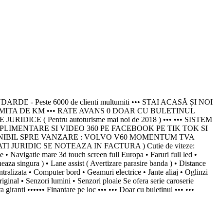
este 6000 de clienti multumiti ••• STAI ACASĂ ȘI NOI
IMITA DE KM ••• RATE AVANS 0 DOAR CU BULETINUL
 ( Pentru autoturisme mai noi de 2018 ) ••• ••• SISTEM
PLIMENTARE SI VIDEO 360 PE FACEBOOK PE TIK TOK SI
PONIBIL SPRE VANZARE : VOLVO V60 MOMENTUM TVA
ANTATI JURIDIC SE NOTEAZA IN FACTURA ) Cutie de viteze:
avigatie mare 3d touch screen full Europa • Faruri full led •
eaza singura ) • Lane assist ( Avertizare parasire banda ) • Distance
centralizata • Computer bord • Geamuri electrice • Jante aliaj • Oglinzi
riginal • Senzori lumini • Senzori ploaie Se ofera serie caroserie
 giranti •••••• Finantare pe loc ••• ••• Doar cu buletinul ••• •••