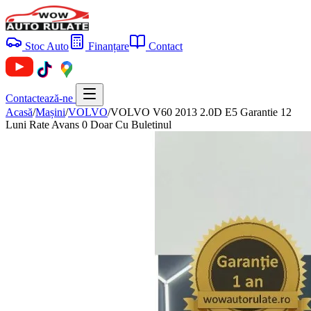
Stoc Auto
Finanțare
Contact
Contactează-ne
Acasă
/
Mașini
/
VOLVO
/
VOLVO V60 2013 2.0D E5 Garantie 12
Luni Rate Avans 0 Doar Cu Buletinul