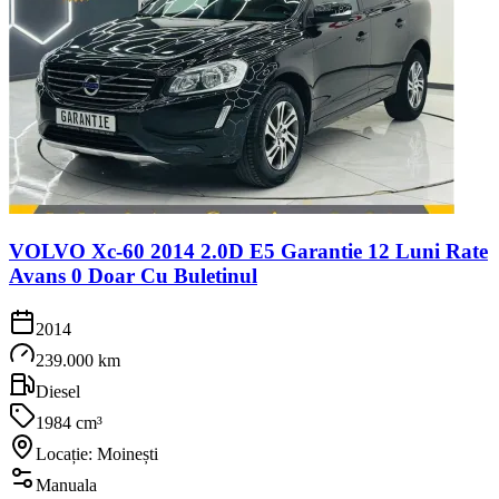
VOLVO Xc-60 2014 2.0D E5 Garantie 12 Luni Rate
Avans 0 Doar Cu Buletinul
2014
239.000 km
Diesel
1984 cm³
Locație: Moinești
Manuala