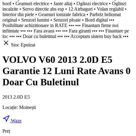
bord • Geamuri electrice • Jante aliaj • Oglinzi electrice • Oglinzi
incalzite • Servo directie abs esp • 12 Airbaguri • Volan reglabil •
Interior din piele • Geamuri ionizate fabrica • Parbriz heliomat
original • Senzori lumini • Senzori ploaie • Bord digital •••
Posibilitate achizitionare in RATE ••• ••• Finantam firme noi
infiintate ••• ••• Fara avans ••• ••• Fara giranti ••• ••• Finantare pe
loc ••• ••• Doar cu buletinul ••• ••• Acceptam sistem buy back •••
Stoc Epuizat
VOLVO V60 2013 2.0D E5
Garantie 12 Luni Rate Avans 0
Doar Cu Buletinul
2013 2.0D E5
Locație:
Moinești
Waze
Preț