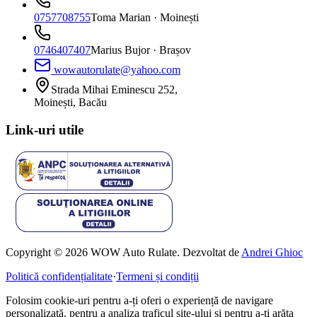
0757708755
Toma Marian
· Moinești
0746407407
Marius Bujor
· Brașov
wowautorulate@yahoo.com
Strada Mihai Eminescu 252,
Moinești, Bacău
Link-uri utile
Copyright © 2026 WOW Auto Rulate. Dezvoltat de
Andrei Ghioc
Politică confidențialitate
·
Termeni și condiții
Folosim cookie-uri pentru a-ți oferi o experiență de navigare
personalizată, pentru a analiza traficul site-ului și pentru a-ți arăta