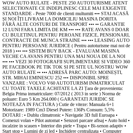
WOW AUTO RULATE - PESTE 250 AUTOTURISME ATENT
SELECTIONATE CE INDEPLINESC CELE MAI EXIGENTE
STANDARDE - Peste 7000 de clienti multumiti ••• STAI ACASĂ
ȘI NOI ÎȚI LIVRAM LA DOMICILIU MASINA DORITA
FĂRĂ ALTE COSTURI DE TRANSPORT ••• •• GARANTIE
12 LUNI FARA LIMITA DE KM ••• ••• RATE AVANS 0 DOAR
CU BULETINUL PENTRU PEROANE FIZICE, PENSIONARI,
CONTRACTE DE MUNCA STRAINE ••• ••• LEASING AUTO
PENTRU PERSOANE JURIDICE ( Pentru autoturisme mai noi de
2018 ) ••• ••• SISTEM BUY BACK - EVALUAM MASINA
VECHE CA AVANS PENTRU UNA MAI NOUA DE LA NOI
••• ••• VEZI 30 FOTOGRAFII SUPLIMENTARE SI VIDEO 360
PE FACEBOOK PE TIK TOK SI PE SITE UL NOSTRU WOW
AUTO RULATE •• ••• ADRESĂ PARC AUTO: MOINEȘTI,
STR. MIHAI EMINESCU 252 ••• DISPONIBIL SPRE
VANZARE : VOLVO V60 AUTOTURISM INMATRICULAT
CU TOATE TAXELE ACHITATE LA ZI Țara de provenienta:
Belgia Prima inmatriculare: 07/2012 ( 2013 in serie ) Norma de
poluare: Euro 5 Km 264.000 ( GARANTATI JURIDIC SE
NOTEAZA IN FACTURA ) Cutie de viteze: Manuala 6+1
Motorizare: 1989 Cm3 Diesel Putere: 136Ps Consum: 5,5%
DOTARI : • Dublu climatronic • Navigatie 3D full Euroapa •
Comenzi volan • Pilot automat • Senzori parcare afisaj • Auto hold •
incalzire in scauen • Interior din piele • Trapa • Bi-xenon adaptiv •
Start stop • Lumini de zi led • Inchidere centralizata • Computer