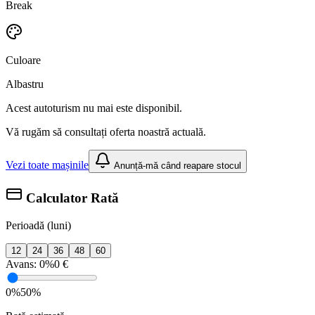
Break
Culoare
Albastru
Acest autoturism nu mai este disponibil.
Vă rugăm să consultați oferta noastră actuală.
Vezi toate mașinile
Anunță-mă când reapare stocul
Calculator Rată
Perioadă (luni)
12
24
36
48
60
Avans:
0%
0 €
0%
50%