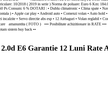
iculare: 10/2018 ( 2019 in serie ) Norma de poluare: Euro 6 
50 Ps Consum: 6 % DOTARI : • Dublu climatronic • Clima spate • Navig
e frontala ) • Apple car play • Android auto • Comenzi volan • Auto hold
nzi incalzite • Servo directie abs esp • 12 Airbaguri • Volan reglabil • 
icare amanuntita ( FOTO ) ••• Posibilitate achizitionare in RATE ••• •
eptam sistem buy back ••
 E6 Garantie 12 Luni Rate Ava