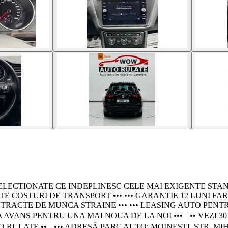
TIONATE CE INDEPLINESC CELE MAI EXIGENTE STANDARDE - 
E COSTURI DE TRANSPORT ••• ••• GARANTIE 12 LUNI FARA
TE DE MUNCA STRAINE ••• ••• LEASING AUTO PENTRU PERSO
 AVANS PENTRU UNA MAI NOUA DE LA NOI ••• •• VEZI 30
 RULATE •• ••• ADRESĂ PARC AUTO: MOINEȘTI, STR. MIH