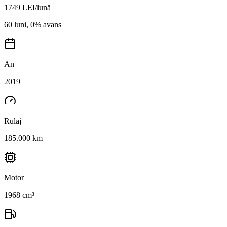
1749
LEI/lună
60 luni, 0% avans
An
2019
Rulaj
185.000 km
Motor
1968 cm³