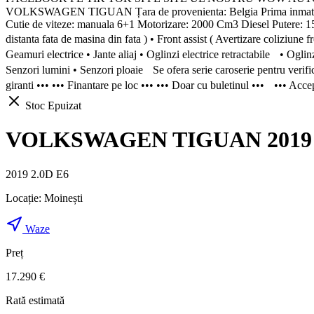
VOLKSWAGEN TIGUAN Țara de provenienta: Belgia Prima inmatr
Cutie de viteze: manuala 6+1 Motorizare: 2000 Cm3 Diesel Putere: 1
distanta fata de masina din fata ) • Front assist ( Avertizare coliziun
Geamuri electrice • Jante aliaj • Oglinzi electrice retractabile • Ogli
Senzori lumini • Senzori ploaie Se ofera serie caroserie pentru verif
giranti ••• ••• Finantare pe loc ••• ••• Doar cu buletinul ••• ••• Acc
Stoc Epuizat
VOLKSWAGEN TIGUAN 2019 2.0d
2019 2.0D E6
Locație:
Moinești
Waze
Preț
17.290 €
Rată estimată