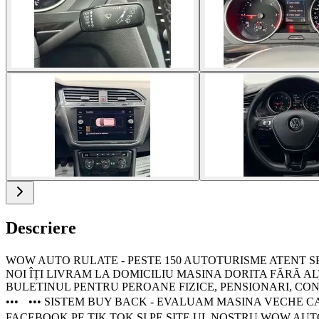
Descriere
WOW AUTO RULATE - PESTE 150 AUTOTURISME ATENT SELEC
NOI ÎȚI LIVRAM LA DOMICILIU MASINA DORITA FĂRĂ ALT
BULETINUL PENTRU PEROANE FIZICE, PENSIONARI, CONTRAC
••• ••• SISTEM BUY BACK - EVALUAM MASINA VECHE CA
FACEBOOK PE TIK TOK SI PE SITE UL NOSTRU WOW AUTO