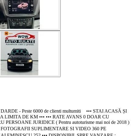
Peste 6000 de clienti multumiti ••• STAI ACASĂ ȘI
 LIMITA DE KM ••• ••• RATE AVANS 0 DOAR CU
ANE JURIDICE ( Pentru autoturisme mai noi de 2018 )
 FOTOGRAFII SUPLIMENTARE SI VIDEO 360 PE
AI EMINESCU 252 ••• DISPONIBIL SPRE VANZARE :