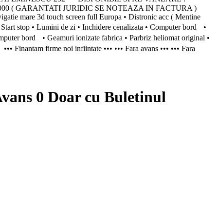
Km: 184.000 ( GARANTATI JURIDIC SE NOTEAZA IN FACTURA )
atie mare 3d touch screen full Europa • Distronic acc ( Mentine
 • Start stop • Lumini de zi • Inchidere cenalizata • Computer bord •
Computer bord • Geamuri ionizate fabrica • Parbriz heliomat original •
•• Finantam firme noi infiintate ••• ••• Fara avans ••• ••• Fara
ns 0 Doar cu Buletinul