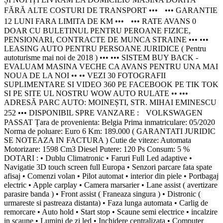
FĂRĂ ALTE COSTURI DE TRANSPORT ••• ••• GARANTIE
12 LUNI FARA LIMITA DE KM ••• ••• RATE AVANS 0
DOAR CU BULETINUL PENTRU PEROANE FIZICE,
PENSIONARI, CONTRACTE DE MUNCA STRAINE ••• •••
LEASING AUTO PENTRU PERSOANE JURIDICE ( Pentru
autoturisme mai noi de 2018 ) ••• ••• SISTEM BUY BACK -
EVALUAM MASINA VECHE CA AVANS PENTRU UNA MAI
NOUA DE LA NOI •• •• VEZI 30 FOTOGRAFII
SUPLIMENTARE SI VIDEO 360 PE FACEBOOK PE TIK TOK
SI PE SITE UL NOSTRU WOW AUTO RULATE •• •••
ADRESĂ PARC AUTO: MOINEȘTI, STR. MIHAI EMINESCU
252 ••• DISPONIBIL SPRE VANZARE : VOLKSWAGEN
PASSAT Țara de provenienta: Belgia Prima inmatriculare: 05/2020
Norma de poluare: Euro 6 Km: 189.000 ( GARANTATI JURIDIC
SE NOTEAZA IN FACTURA ) Cutie de viteze: Automata
Motorizare: 1598 Cm3 Diesel Putere: 120 Ps Consum: 5 %
DOTARI : • Dublu Climatronic • Faruri Full Led adaptive •
Navigatie 3D touch screen full Europa • Senzori parcare fata spate
afisaj • Comenzi volan • Pilot automat • interior din piele • Portbagaj
electric • Apple carplay • Camera marsarier • Lane assist ( avertizare
parasire banda ) • Front assist ( Franeaza singura ) • Distronic (
urmareste si pastreaza distanta) • Faza lunga automata • Carlig de
remorcare • Auto hold • Start stop • Scaune semi electrice • incalzire
in scaune • Lumini de zi led • Inchidere centralizata • Computer