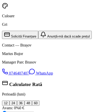
Culoare
Gri
Solicită Finanțare
Anunță-mă dacă scade prețul
Contact — Brașov
Marius Bujor
Manager Parc Brasov
0746407407
WhatsApp
Calculator Rată
Perioadă (luni)
12
24
36
48
60
Avans:
0%
0 €