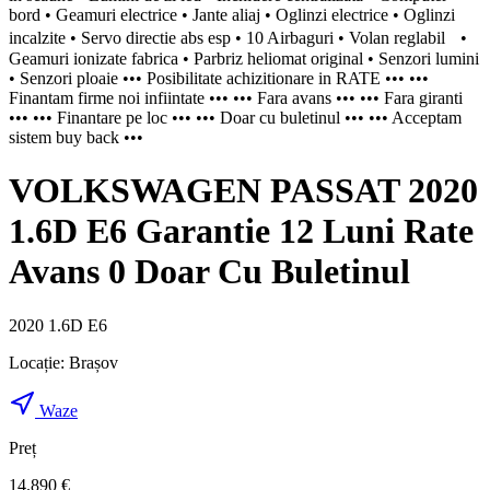
bord • Geamuri electrice • Jante aliaj • Oglinzi electrice • Oglinzi
incalzite • Servo directie abs esp • 10 Airbaguri • Volan reglabil •
Geamuri ionizate fabrica • Parbriz heliomat original • Senzori lumini
• Senzori ploaie ••• Posibilitate achizitionare in RATE ••• •••
Finantam firme noi infiintate ••• ••• Fara avans ••• ••• Fara giranti
••• ••• Finantare pe loc ••• ••• Doar cu buletinul ••• ••• Acceptam
sistem buy back •••
VOLKSWAGEN PASSAT 2020
1.6D E6 Garantie 12 Luni Rate
Avans 0 Doar Cu Buletinul
2020 1.6D E6
Locație:
Brașov
Waze
Preț
14.890 €