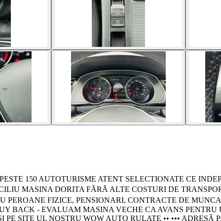
E - PESTE 150 AUTOTURISME ATENT SELECTIONATE CE INDE
OMICILIU MASINA DORITA FĂRĂ ALTE COSTURI DE TRANSPORT •••
NTRU PEROANE FIZICE, PENSIONARI, CONTRACTE DE MUNCA
• SISTEM BUY BACK - EVALUAM MASINA VECHE CA AVANS PENTR
I PE SITE UL NOSTRU WOW AUTO RULATE •• ••• ADRESĂ PA