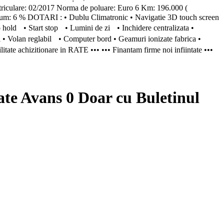
lare: 02/2017 Norma de poluare: Euro 6 Km: 196.000 (
 6 % DOTARI : • Dublu Climatronic • Navigatie 3D touch screen
o hold • Start stop • Lumini de zi • Inchidere centralizata •
i • Volan reglabil • Computer bord • Geamuri ionizate fabrica •
itate achizitionare in RATE ••• ••• Finantam firme noi infiintate •••
Avans 0 Doar cu Buletinul