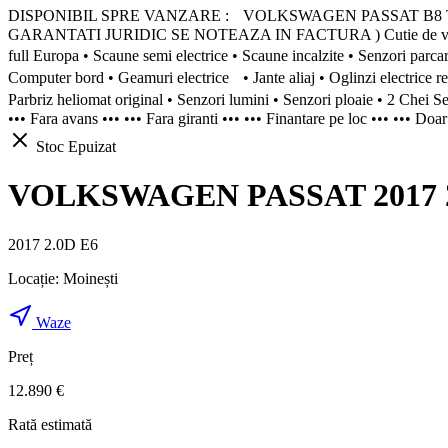
DISPONIBIL SPRE VANZARE : VOLKSWAGEN PASSAT B8 Țara de prove
GARANTATI JURIDIC SE NOTEAZA IN FACTURA ) Cutie de viteze: M
full Europa • Scaune semi electrice • Scaune incalzite • Senzori par
Computer bord • Geamuri electrice • Jante aliaj • Oglinzi electrice 
Parbriz heliomat original • Senzori lumini • Senzori ploaie • 2 Chei S
••• Fara avans ••• ••• Fara giranti ••• ••• Finantare pe loc ••• ••• Do
Stoc Epuizat
VOLKSWAGEN PASSAT 2017 2.0
2017 2.0D E6
Locație:
Moinești
Waze
Preț
12.890 €
Rată estimată