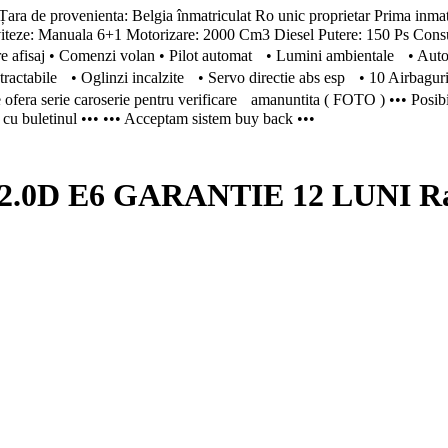
nienta: Belgia înmatriculat Ro unic proprietar Prima inmatricu
anuala 6+1 Motorizare: 2000 Cm3 Diesel Putere: 150 Ps Consum:
care afisaj • Comenzi volan • Pilot automat • Lumini ambientale • Aut
retractabile • Oglinzi incalzite • Servo directie abs esp • 10 Airbagur
e ofera serie caroserie pentru verificare amanuntita ( FOTO ) ••• Posibil
ar cu buletinul ••• ••• Acceptam sistem buy back •••
D E6 GARANTIE 12 LUNI Rate 