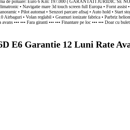
e ) Norma de poluare: Euro 6 Km: 197.000 ( GARANTATI JURIDIC SE
ronic • Navigatie mare 3d touch screen full Europa • Fornt assist • D
panoramic • Pilot automat • Senzori parcare afisaj • Auto hold • Start st
• 10 Airbaguri • Volan reglabil • Geamuri ionizate fabrica • Parbriz heliom
a avans ••• ••• Fara giranti ••• ••• Finantare pe loc ••• ••• Doar cu bul
6 Garantie 12 Luni Rate Avan