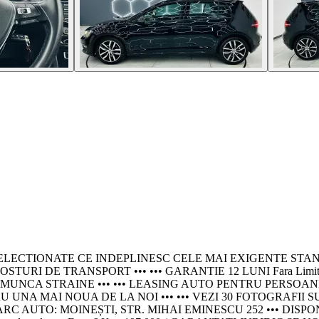
IONATE CE INDEPLINESC CELE MAI EXIGENTE STANDARDE - P
TURI DE TRANSPORT ••• ••• GARANTIE 12 LUNI Fara Limit
 STRAINE ••• ••• LEASING AUTO PENTRU PERSOANE JURIDICE
NA MAI NOUA DE LA NOI ••• ••• VEZI 30 FOTOGRAFII SU
AUTO: MOINEȘTI, STR. MIHAI EMINESCU 252 ••• DISPONIBIL 