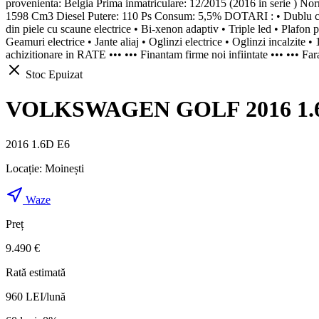
provenienta: Belgia Prima inmatriculare: 12/2015 (2016 in seri
1598 Cm3 Diesel Putere: 110 Ps Consum: 5,5% DOTARI : • Dublu climat
din piele cu scaune electrice • Bi-xenon adaptiv • Triple led • Plafon 
Geamuri electrice • Jante aliaj • Oglinzi electrice • Oglinzi incalzite 
achizitionare in RATE ••• ••• Finantam firme noi infiintate ••• ••• Far
Stoc Epuizat
VOLKSWAGEN GOLF 2016 1.6D E
2016 1.6D E6
Locație:
Moinești
Waze
Preț
9.490 €
Rată estimată
960
LEI/lună