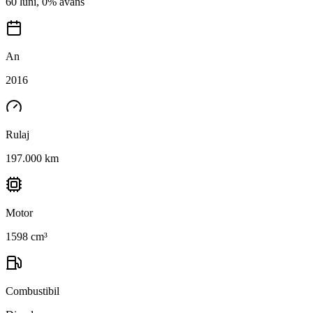
60 luni, 0% avans
An
2016
Rulaj
197.000 km
Motor
1598 cm³
Combustibil