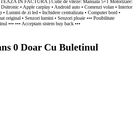
 NOTEAZA IN FACTURA ) Cutie de viteze: Manuala 5+1 Motorizare:
sitronic • Apple carplay • Android auto • Comenzi volan • Interior
op • Lumini de zi led • Inchidere centralizata • Computer bord •
at original • Senzori lumini • Senzori ploaie ••• Posibilitate
etinul ••• ••• Acceptam sistem buy back •••
s 0 Doar Cu Buletinul