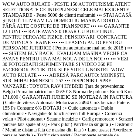
WOW AUTO RULATE - PESTE 150 AUTOTURISME ATENT
SELECTIONATE CE INDEPLINESC CELE MAI EXIGENTE
STANDARDE - Peste 5000 de clienti multumiti ••• STAI ACASĂ
ȘI NOI ÎȚI LIVRAM LA DOMICILIU MASINA DORITA
FĂRĂ ALTE COSTURI DE TRANSPORT ••• ••• GARANTIE
12 LUNI ••• RATE AVANS 0 DOAR CU BULETINUL
PENTRU PEROANE FIZICE, PENSIONARI, CONTRACTE
DE MUNCA STRAINE ••• ••• LEASING AUTO PENTRU
PERSOANE JURIDICE ( Pentru autoturisme mai noi de 2018 ) •••
••• SISTEM BUY BACK - EVALUAM MASINA VECHE CA
AVANS PENTRU UNA MAI NOUA DE LA NOI ••• ••• VEZI
30 FOTOGRAFII SUPlIMENTARE SI VIDEO 360 PE
FACEBOOK PE TIK TOK SI PE SITE UL NOSTRU WOW
AUTO RULATE •• ••• ADRESĂ PARC AUTO: MOINEȘTI,
STR. MIHAI EMINESCU 252 ••• DISPONIBIL SPRE
VANZARE : TOYOTA RAV4 HYBRID Țara de provenienta:
Belgia Prima inmatriculare: 06/2018 Norma de poluare: Euro 6 Km:
171.000 ( GARANTATI JURIDIC SE NOTEAZA IN FACTURA
) Cutie de viteze: Automata Motorizare: 2494 Cm3 benzina Putere:
155 Ps Consum: 6% DOTARI : • Cutie automata • Dublu
climatronic • Navigatie 3d touch screen full Europa • Comenzi
volan • Pilot automat • Scaune incalzite • Carlig remorcare • Senzori
parcare fata spate afisaj • Park pilot ( Parcheaza singura ) • Distronic
( Mentine distanta fata de masina din fata ) • Lane assist ( Avertizare
parasire banda ) • Traffic sign assist ( Recunoaste semnele de