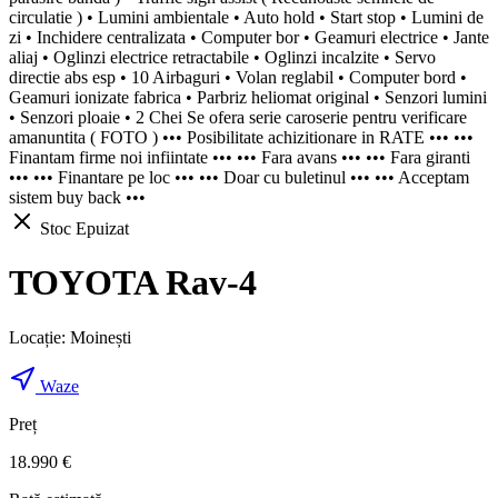
circulatie ) • Lumini ambientale • Auto hold • Start stop • Lumini de
zi • Inchidere centralizata • Computer bor • Geamuri electrice • Jante
aliaj • Oglinzi electrice retractabile • Oglinzi incalzite • Servo
directie abs esp • 10 Airbaguri • Volan reglabil • Computer bord •
Geamuri ionizate fabrica • Parbriz heliomat original • Senzori lumini
• Senzori ploaie • 2 Chei Se ofera serie caroserie pentru verificare
amanuntita ( FOTO ) ••• Posibilitate achizitionare in RATE ••• •••
Finantam firme noi infiintate ••• ••• Fara avans ••• ••• Fara giranti
••• ••• Finantare pe loc ••• ••• Doar cu buletinul ••• ••• Acceptam
sistem buy back •••
Stoc Epuizat
TOYOTA Rav-4
Locație:
Moinești
Waze
Preț
18.990 €