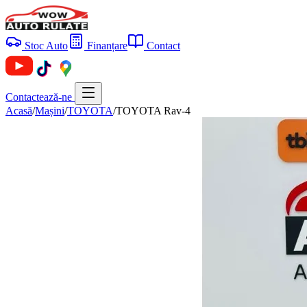
Stoc Auto
Finanțare
Contact
Contactează-ne
Acasă
/
Mașini
/
TOYOTA
/
TOYOTA Rav-4