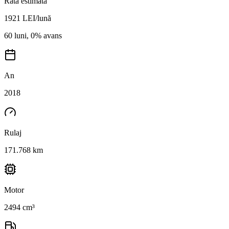
Rată estimată
1921
LEI/lună
60 luni, 0% avans
An
2018
Rulaj
171.768 km
Motor
2494 cm³