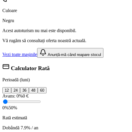
Culoare
Negru
Acest autoturism nu mai este disponibil.
Vă rugăm să consultați oferta noastră actuală.
Vezi toate mașinile
Anunță-mă când reapare stocul
Calculator Rată
Perioadă (luni)
12
24
36
48
60
Avans:
0%
0 €
0%
50%
Rată estimată
Dobândă 7.9% / an