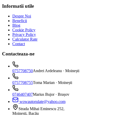
Informatii utile
Despre Noi
Beneficii
Blog
Cookie Policy
Privacy Policy
Calculator Rate
Contact
Contacteaza-ne
0757708750
Andrei Ardeleanu
· Moinești
0757708755
Toma Marian
· Moinești
0746407407
Marius Bujor
· Brașov
wowautorulate@yahoo.com
Strada Mihai Eminescu 252,
Moinești, Bacău