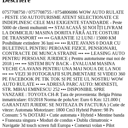
0757708750 / 0757708755 / 0754806086 WOW AUTO RULATE
- PESTE 150 AUTOTURISME ATENT SELECTIONATE CE
INDEPLINESC CELE MAI EXIGENTE STANDARDE - Peste
5000 de clienti multumiti ••• STAI ACASĂ ȘI NOI ÎȚI LIVRAM
LA DOMICILIU MASINA DORITA FĂRĂ ALTE COSTURI
DE TRANSPORT ••• ••• GARANTIE 12 LUNI / 15000 KM
Posibilitate extindere 36 luni ••• ••• RATE AVANS 0 DOAR CU
BULETINUL PENTRU PEROANE FIZICE, PENSIONARI,
CONTRACTE DE MUNCA STRAINE ••• ••• LEASING AUTO
PENTRU PERSOANE JURIDICE ( Pentru autoturisme mai noi de
2018 ) ••• ••• SISTEM BUY BACK - EVALUAM MASINA
VECHE CA AVANS PENTRU UNA MAI NOUA DE LA NOI
••• ••• VEZI 30 FOTOGRAFII SUPLIMENTARE SI VIDEO 360
PE FACEBOOK PE TIK TOK SI PE SITE UL NOSTRU WOW
AUTO RULATE •• ••• ADRESĂ PARC AUTO: MOINESTI,
STR. MIHAI EMINESCU 252 ••• DISPONIBIL SPRE
VANZARE : TOYOTA CH-R Țara de provenienta: Belgia Prima
inmatriculare: 03/2018 Norma de poluAre: Euro 6 Km: 121.000 (
GARANTATI JURIDIC SE NOTEAZA IN FACTURA ) Cutie de
viteze: Automata Motorizare: 1800 Cm3 Hybrid Putere: 98 Ps
Consum: 5 % DOTARI • Cutie automata • Hybrid • Mentine banda
• Franeaza singura • Moduri de condus • Dublu climatronic •
Navigatie 3d touch screen full Europa • Comenzi volan • Pilot