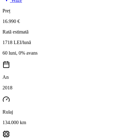
Waze
Preț
16.990 €
Rată estimată
1718
LEI/lună
60 luni, 0% avans
An
2018
Rulaj
134.000 km