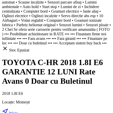
automat • Scaune incalzite • Senzori parcare afisaj • Lumini
ambientale • Auto hold • Start stop • Lumini de zi • Inchidere
centralizata • Computer bord • Geamuri electrice • Jante aliaj •
Oglinzi electrice • Oglinzi incalzite • Servo directie abs esp • 10
Airbaguri • Volan reglabil • Computer bord • Geamuri ionizate
fabrica • Parbriz heliomat original • Senzori lumini • Senzori ploaie •
2 Chei Se ofera serie caroserie pentru verificare amanuntita ( FOTO
) ••• Posibilitate achizitionare in RATE ••• ••• Finantam firme noi
infiintate ••• ••• Fara avans ••• ••• Fara giranti ••• ••• Finantare pe
loc ••• ••• Doar cu buletinul ••• ••• Acceptam sistem buy back •••
Stoc Epuizat
TOYOTA C-HR 2018 1.8I E6
GARANTIE 12 LUNI Rate
Avans 0 Doar cu Buletinul
2018 1.8I E6
Locație:
Moinești