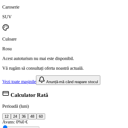
Caroserie
SUV
Culoare
Rosu
Acest autoturism nu mai este disponibil.
Vă rugăm să consultați oferta noastră actuală.
Vezi toate mașinile
Anunță-mă când reapare stocul
Calculator Rată
Perioadă (luni)
12
24
36
48
60
Avans:
0%
0 €