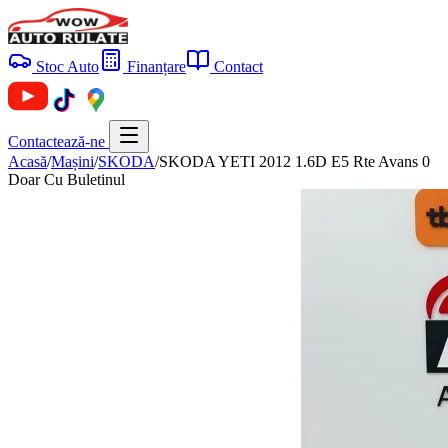
Stoc Auto
Finanțare
Contact
Contactează-ne
Acasă
/
Mașini
/
SKODA
/
SKODA YETI 2012 1.6D E5 Rte Avans 0
Doar Cu Buletinul