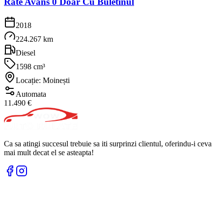
Rate Avans 0 Doar Cu Buletinul
2018
224.267 km
Diesel
1598 cm³
Locație: Moinești
Automata
11.490 €
Ca sa atingi succesul trebuie sa iti surprinzi clientul, oferindu-i ceva
mai mult decat el se asteapta!