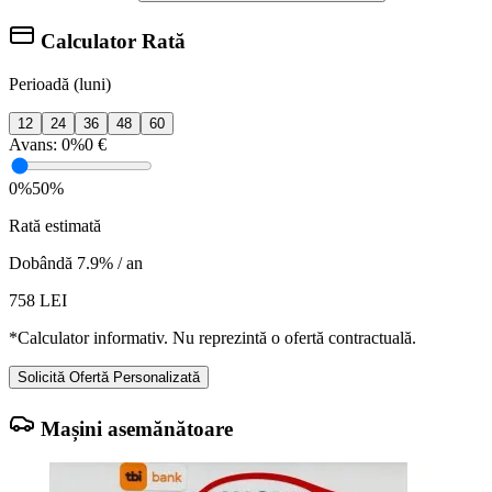
Calculator Rată
Perioadă (luni)
12
24
36
48
60
Avans:
0%
0 €
0%
50%
Rată estimată
Dobândă 7.9% / an
758
LEI
*Calculator informativ. Nu reprezintă o ofertă contractuală.
Solicită Ofertă Personalizată
Mașini asemănătoare