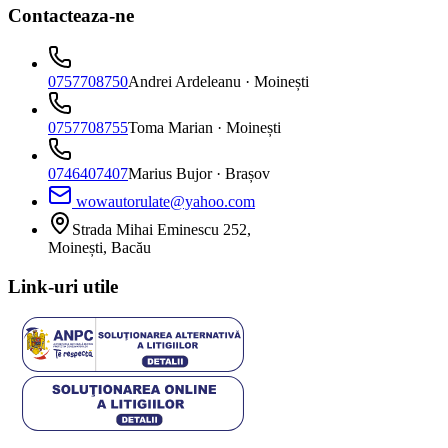
Contacteaza-ne
0757708750
Andrei Ardeleanu
· Moinești
0757708755
Toma Marian
· Moinești
0746407407
Marius Bujor
· Brașov
wowautorulate@yahoo.com
Strada Mihai Eminescu 252,
Moinești, Bacău
Link-uri utile