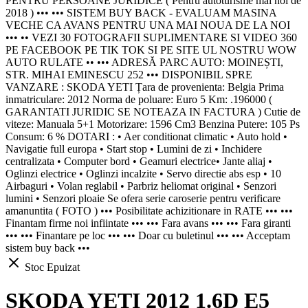
PENTRU PERSOANE JURIDICE ( Pentru autoturisme mai noi de
2018 ) ••• ••• SISTEM BUY BACK - EVALUAM MASINA
VECHE CA AVANS PENTRU UNA MAI NOUA DE LA NOI
••• •• VEZI 30 FOTOGRAFII SUPLIMENTARE SI VIDEO 360
PE FACEBOOK PE TIK TOK SI PE SITE UL NOSTRU WOW
AUTO RULATE •• ••• ADRESĂ PARC AUTO: MOINEȘTI,
STR. MIHAI EMINESCU 252 ••• DISPONIBIL SPRE
VANZARE : SKODA YETI Țara de provenienta: Belgia Prima
inmatriculare: 2012 Norma de poluare: Euro 5 Km: .196000 (
GARANTATI JURIDIC SE NOTEAZA IN FACTURA ) Cutie de
viteze: Manuala 5+1 Motorizare: 1596 Cm3 Benzina Putere: 105 Ps
Consum: 6 % DOTARI : • Aer conditionat climatic • Auto hold •
Navigatie full europa • Start stop • Lumini de zi • Inchidere
centralizata • Computer bord • Geamuri electrice• Jante aliaj •
Oglinzi electrice • Oglinzi incalzite • Servo directie abs esp • 10
Airbaguri • Volan reglabil • Parbriz heliomat original • Senzori
lumini • Senzori ploaie Se ofera serie caroserie pentru verificare
amanuntita ( FOTO ) ••• Posibilitate achizitionare in RATE ••• •••
Finantam firme noi infiintate ••• ••• Fara avans ••• ••• Fara giranti
••• ••• Finantare pe loc ••• ••• Doar cu buletinul ••• ••• Acceptam
sistem buy back •••
Stoc Epuizat
SKODA YETI 2012 1.6D E5