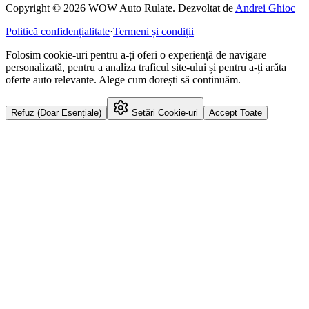
Copyright © 2026 WOW Auto Rulate. Dezvoltat de
Andrei Ghioc
Politică confidențialitate
·
Termeni și condiții
Folosim cookie-uri pentru a-ți oferi o experiență de navigare
personalizată, pentru a analiza traficul site-ului și pentru a-ți arăta
oferte auto relevante. Alege cum dorești să continuăm.
Refuz (Doar Esențiale)
Setări Cookie-uri
Accept Toate