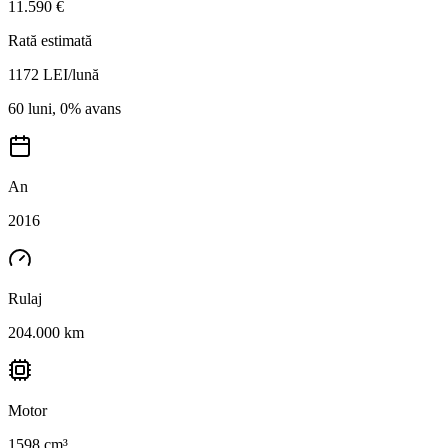
11.590 €
Rată estimată
1172
LEI/lună
60 luni, 0% avans
An
2016
Rulaj
204.000 km
Motor
1598 cm³