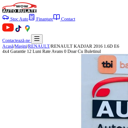
Stoc Auto
Finanțare
Contact
Contactează-ne
Acasă
/
Mașini
/
RENAULT
/
RENAULT KADJAR 2016 1.6D E6
4x4 Garantie 12 Luni Rate Avans 0 Doar Cu Buletinul