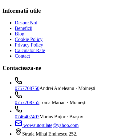
Informatii utile
Despre Noi
Beneficii
Blog
Cookie Policy
Privacy Policy
Calculator Rate
Contact
Contacteaza-ne
0757708750
Andrei Ardeleanu
· Moinești
0757708755
Toma Marian
· Moinești
0746407407
Marius Bujor
· Brașov
wowautorulate@yahoo.com
Strada Mihai Eminescu 252,