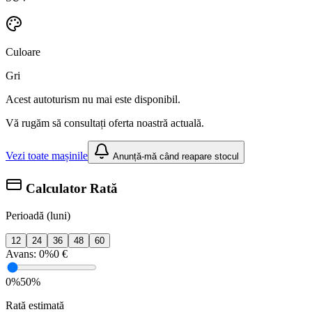
Culoare
Gri
Acest autoturism nu mai este disponibil.
Vă rugăm să consultați oferta noastră actuală.
Vezi toate mașinile
Anunță-mă când reapare stocul
Calculator Rată
Perioadă (luni)
12
24
36
48
60
Avans:
0%
0 €
0%
50%
Rată estimată