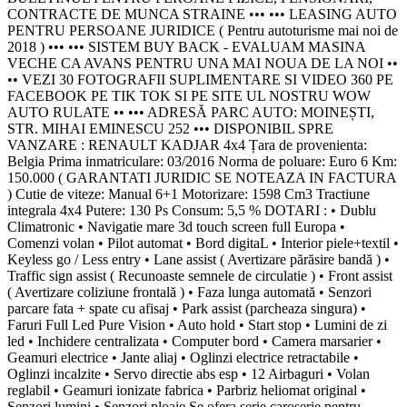
CONTRACTE DE MUNCA STRAINE ••• ••• LEASING AUTO
PENTRU PERSOANE JURIDICE ( Pentru autoturisme mai noi de
2018 ) ••• ••• SISTEM BUY BACK - EVALUAM MASINA
VECHE CA AVANS PENTRU UNA MAI NOUA DE LA NOI ••
•• VEZI 30 FOTOGRAFII SUPLIMENTARE SI VIDEO 360 PE
FACEBOOK PE TIK TOK SI PE SITE UL NOSTRU WOW
AUTO RULATE •• ••• ADRESĂ PARC AUTO: MOINEȘTI,
STR. MIHAI EMINESCU 252 ••• DISPONIBIL SPRE
VANZARE : RENAULT KADJAR 4x4 Țara de provenienta:
Belgia Prima inmatriculare: 03/2016 Norma de poluare: Euro 6 Km:
150.000 ( GARANTATI JURIDIC SE NOTEAZA IN FACTURA
) Cutie de viteze: Manual 6+1 Motorizare: 1598 Cm3 Tractiune
integrala 4x4 Putere: 130 Ps Consum: 5,5 % DOTARI : • Dublu
Climatronic • Navigatie mare 3d touch screen full Europa •
Comenzi volan • Pilot automat • Bord digitaL • Interior piele+textil •
Keyless go / Less entry • Lane assist ( Avertizare părăsire bandă ) •
Traffic sign assist ( Recunoaste semnele de circulatie ) • Front assist
( Avertizare coliziune frontală ) • Faza lunga automată • Senzori
parcare fata + spate cu afisaj • Park assist (parcheaza singura) •
Faruri Full Led Pure Vision • Auto hold • Start stop • Lumini de zi
led • Inchidere centralizata • Computer bord • Camera marsarier •
Geamuri electrice • Jante aliaj • Oglinzi electrice retractabile •
Oglinzi incalzite • Servo directie abs esp • 12 Airbaguri • Volan
reglabil • Geamuri ionizate fabrica • Parbriz heliomat original •
Senzori lumini • Senzori ploaie Se ofera serie caroserie pentru