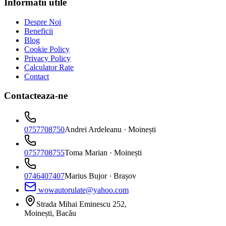
Informatii utile
Despre Noi
Beneficii
Blog
Cookie Policy
Privacy Policy
Calculator Rate
Contact
Contacteaza-ne
0757708750
Andrei Ardeleanu
· Moinești
0757708755
Toma Marian
· Moinești
0746407407
Marius Bujor
· Brașov
wowautorulate@yahoo.com
Strada Mihai Eminescu 252,
Moinești, Bacău