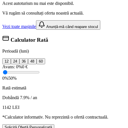
Acest autoturism nu mai este disponibil.
Vă rugăm să consultați oferta noastră actuală.
Vezi toate mașinile
Anunță-mă când reapare stocul
Calculator Rată
Perioadă (luni)
12
24
36
48
60
Avans:
0%
0 €
0%
50%
Rată estimată
Dobândă 7.9% / an
1142
LEI
*Calculator informativ. Nu reprezintă o ofertă contractuală.
Solicită Ofertă Personalizată