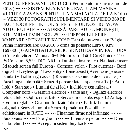
PENTRU PERSOANE JURIDICE ( Pentru autoturisme mai noi de
2018 ) ••• ••• SISTEM BUY BACK - EVALUAM MASINA
VECHE CA AVANS PENTRU UNA MAI NOUA DE LA NOI ••
•• VEZI 30 FOTOGRAFII SUPLIMENTARE SI VIDEO 360 PE
FACEBOOK PE TIK TOK SI PE SITE UL NOSTRU WOW
AUTO RULATE •• ••• ADRESĂ PARC AUTO: MOINEȘTI,
STR. MIHAI EMINESCU 252 ••• DISPONIBIL SPRE
VANZARE : RENAULT KADJAR Țara de provenienta: Belgia
Prima inmatriculare: 03/2016 Norma de poluare: Euro 6 Km:
169.000 ( GARANTATI JURIDIC SE NOTEAZA IN FACTURA
) Cutie de viteze: Manuala 6+1 Motorizare: 1461 Cm3 Putere: 110
Ps Consum: 5,5 % DOTARI : • Dublu Climatronic • Navigatie mare
3d touch screen full Europa • Comenzi volan • Pilot automat • Bord
digitaL • Keyless go / Less entry • Lane assist ( Avertizare părăsire
bandă ) • Traffic sign assist ( Recunoaste semnele de circulatie ) •
Faza lunga automată • Senzori parcare fata + spate cu afisaj • Auto
hold • Start stop • Lumini de zi led • Inchidere centralizata •
Computer bord • Geamuri electrice • Jante aliaj • Oglinzi electrice
retractabile • Oglinzi incalzite • Servo directie abs esp • 12 Airbaguri
• Volan reglabil • Geamuri ionizate fabrica • Parbriz heliomat
original • Senzori lumini • Senzori ploaie ••• Posibilitate
achizitionare in RATE ••• ••• Finantam firme noi infiintate ••• •••
Fara avans ••• ••• Fara giranti ••• ••• Finantare pe loc ••• ••• Doar
cu buletinul ••• ••• Acceptam sistem buy back •••