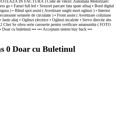
 NOTEAZA IN FACTURA ) Cutie de viteze: Automata Motorizare:
go • Faruri full led • Senzori parcare fata spate afisaj • Bord digital
gura ) • Blind spot assist ( Avertizare unghi mort oglinzi ) • Interior
ecunoaste semnele de circulatie ) • Front assist ( Avertizare coliziune
Jante aliaj • Oglinzi electrice • Oglinzi incalzite • Servo directie abs
• 2 Chei Se ofera serie caroserie pentru verificare amanuntita ( FOTO
 ••• Doar cu buletinul ••• ••• Acceptam sistem buy back •••
0 Doar cu Buletinul