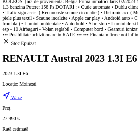
KOLEOS Țara de provenienta: Belgia Prima inmatriculare: 02/2
1.3 benzina Putere: 158 Ps DOTARI : • Cutie automata • Dublu climatron
• Trafic sign assist ( Recunoaste semne circulatie ) • Distronic acc ( Me
piele plus textil • Scaune incalzite • Apple car play • Android auto • C
frontala ) • Lumini ambientale • Auto hold • Start stop • Lumini de zi l
esp • 10 Airbaguri • Volan reglabil • Computer bord • Geamuri ionizate
••• Posibilitate achizitionare in RATE ••• ••• Finantam firme noi infiin
Stoc Epuizat
RENAULT Austral 2023 1.3I E6
2023 1.3I E6
Locație:
Moinești
Waze
Preț
27.990 €
Rată estimată