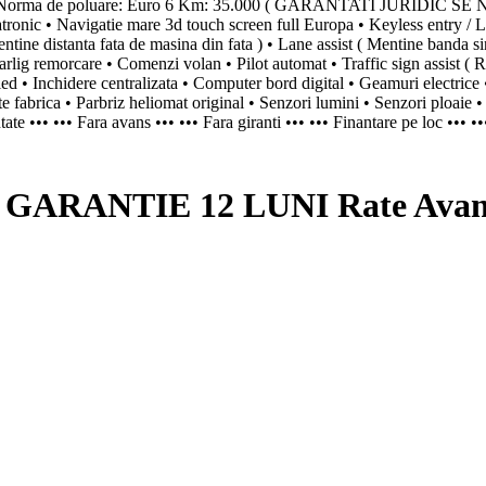
023 Norma de poluare: Euro 6 Km: 35.000 ( GARANTATI JURIDIC SE
ic • Navigatie mare 3d touch screen full Europa • Keyless entry / Less 
ntine distanta fata de masina din fata ) • Lane assist ( Mentine banda sin
arlig remorcare • Comenzi volan • Pilot automat • Traffic sign assist ( R
ed • Inchidere centralizata • Computer bord digital • Geamuri electrice • 
 fabrica • Parbriz heliomat original • Senzori lumini • Senzori ploaie 
tate ••• ••• Fara avans ••• ••• Fara giranti ••• ••• Finantare pe loc •••
 GARANTIE 12 LUNI Rate Avans 