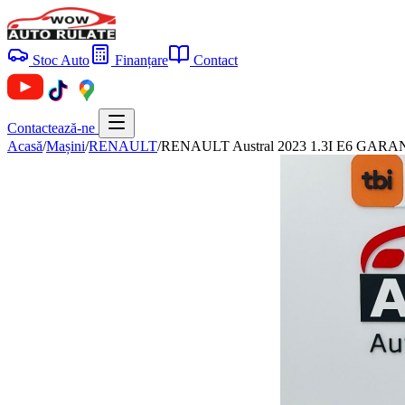
Stoc Auto
Finanțare
Contact
Contactează-ne
Acasă
/
Mașini
/
RENAULT
/
RENAULT Austral 2023 1.3I E6 GARANTI