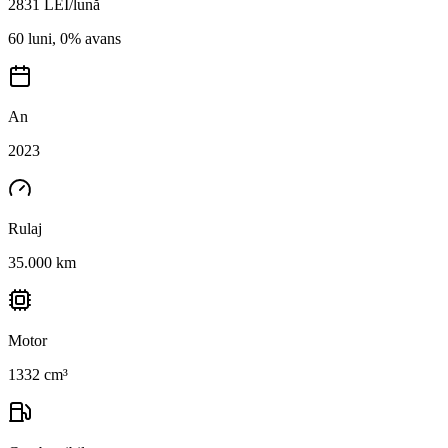
2831
LEI/lună
60 luni, 0% avans
An
2023
Rulaj
35.000 km
Motor
1332 cm³