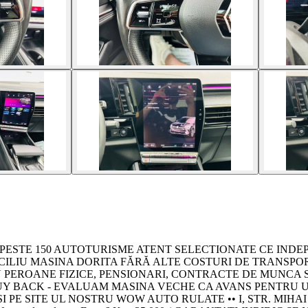
E - PESTE 150 AUTOTURISME ATENT SELECTIONATE CE INDE
OMICILIU MASINA DORITA FĂRĂ ALTE COSTURI DE TRANSPORT •••
TRU PEROANE FIZICE, PENSIONARI, CONTRACTE DE MUNCA
 SISTEM BUY BACK - EVALUAM MASINA VECHE CA AVANS PENTRU
I PE SITE UL NOSTRU WOW AUTO RULATE •• I, STR. MIHAI