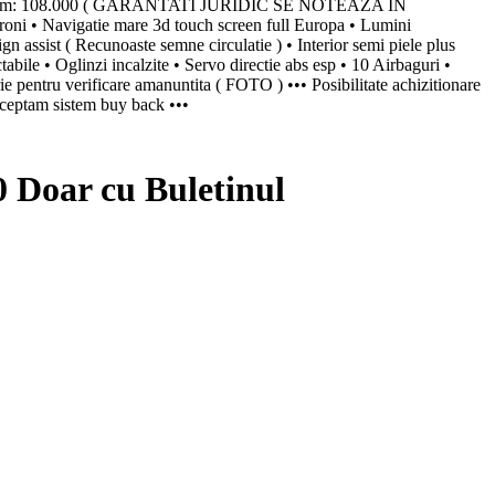
o 6 Km: 108.000 ( GARANTATI JURIDIC SE NOTEAZA IN
i • Navigatie mare 3d touch screen full Europa • Lumini
gn assist ( Recunoaste semne circulatie ) • Interior semi piele plus
tabile • Oglinzi incalzite • Servo directie abs esp • 10 Airbaguri •
ie pentru verificare amanuntita ( FOTO ) ••• Posibilitate achizitionare
Acceptam sistem buy back •••
Doar cu Buletinul