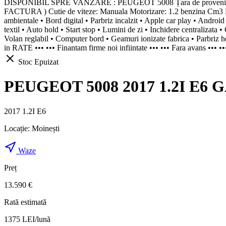
DISPONIBIL SPRE VANZARE : PEUGEOT 5008 Țara de provenienta
FACTURA ) Cutie de viteze: Manuala Motorizare: 1.2 benzina Cm3 P
ambientale • Bord digital • Parbriz incalzit • Apple car play • Android 
textil • Auto hold • Start stop • Lumini de zi • Inchidere centralizata •
Volan reglabil • Computer bord • Geamuri ionizate fabrica • Parbriz he
in RATE ••• ••• Finantam firme noi infiintate ••• ••• Fara avans ••• ••
Stoc Epuizat
PEUGEOT 5008 2017 1.2I E6 GA
2017 1.2I E6
Locație:
Moinești
Waze
Preț
13.590 €
Rată estimată
1375
LEI/lună