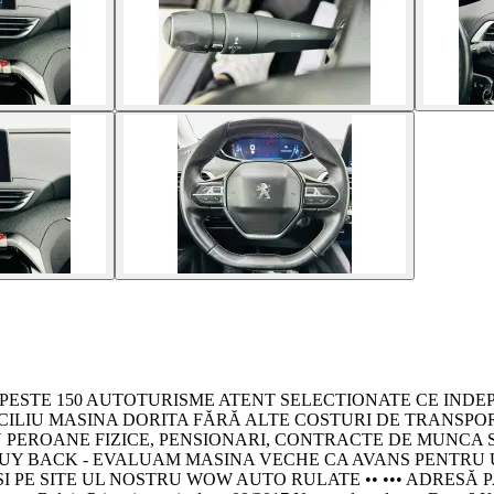
E - PESTE 150 AUTOTURISME ATENT SELECTIONATE CE INDE
OMICILIU MASINA DORITA FĂRĂ ALTE COSTURI DE TRANSPORT •••
TRU PEROANE FIZICE, PENSIONARI, CONTRACTE DE MUNCA
• SISTEM BUY BACK - EVALUAM MASINA VECHE CA AVANS PENTR
I PE SITE UL NOSTRU WOW AUTO RULATE •• ••• ADRESĂ PA