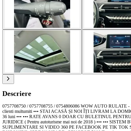
Descriere
0757708750 / 0757708755 / 0754806086 WOW AUTO RULAT
clienti multumiti ••• STAI ACASĂ ȘI NOI ÎȚI LIVRAM LA D
36 luni ••• ••• RATE AVANS 0 DOAR CU BULETINUL PEN
JURIDICE ( Pentru autoturisme mai noi de 2018 ) ••• ••
SUPLIMENTARE SI VIDEO 360 PE FACEBOOK PE TIK TOK S