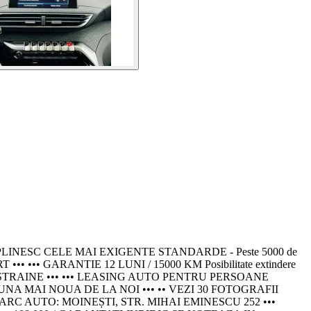
PLINESC CELE MAI EXIGENTE STANDARDE - Peste 5000 de
 ••• GARANTIE 12 LUNI / 15000 KM Posibilitate extindere
 STRAINE ••• ••• LEASING AUTO PENTRU PERSOANE
U UNA MAI NOUA DE LA NOI ••• •• VEZI 30 FOTOGRAFII
RC AUTO: MOINEȘTI, STR. MIHAI EMINESCU 252 •••