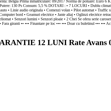
: Belgia Prima inmatriculare: 09/2017 Norma de poluare: Eur
utere: 130 Ps Consum: 5,5 % DOTARI : • 7 LOCURI • Dublu climatron
auto • Linie audio originala • Comenzi volan • Pilot automat • Traffic si
 Computer bord • Geamuri electrice • Jante aliaj • Oglinzi electrice retrac
liomat • Senzori lumini • Senzori ploaie • 2 Chei Se ofera serie caroser
• Fara giranti •• ••• Finantare pe loc ••• ••• Doar cu buletinul ••• ••• 
RANTIE 12 LUNI Rate Avans 0 