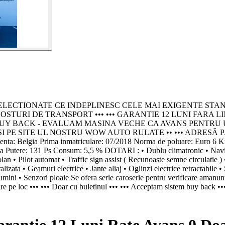
IONATE CE INDEPLINESC CELE MAI EXIGENTE STANDARDE - P
OSTURI DE TRANSPORT ••• ••• GARANTIE 12 LUNI FARA 
• SISTEM BUY BACK - EVALUAM MASINA VECHE CA AVANS PENTR
I PE SITE UL NOSTRU WOW AUTO RULATE •• ••• ADRESĂ PA
: Belgia Prima inmatriculare: 07/2018 Norma de poluare: Eur
tere: 131 Ps Consum: 5,5 % DOTARI : • Dublu climatronic • Navigati
 • Pilot automat • Traffic sign assist ( Recunoaste semne circulatie ) • 
alizata • Geamuri electrice • Jante aliaj • Oglinzi electrice retractabile
lumini • Senzori ploaie Se ofera serie caroserie pentru verificare amanu
ntare pe loc ••• ••• Doar cu buletinul ••• ••• Acceptam sistem buy back ••