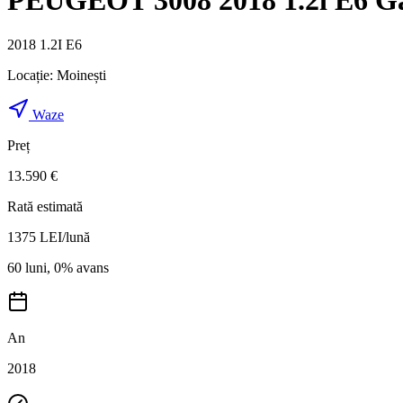
PEUGEOT 3008 2018 1.2i E6 Gar
2018 1.2I E6
Locație:
Moinești
Waze
Preț
13.590 €
Rată estimată
1375
LEI/lună
60 luni, 0% avans
An
2018