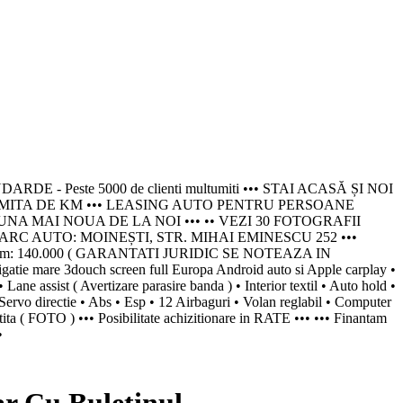
este 5000 de clienti multumiti ••• STAI ACASĂ ȘI NOI
LIMITA DE KM ••• LEASING AUTO PENTRU PERSOANE
U UNA MAI NOUA DE LA NOI ••• •• VEZI 30 FOTOGRAFII
RC AUTO: MOINEȘTI, STR. MIHAI EMINESCU 252 •••
o 6 Km: 140.000 ( GARANTATI JURIDIC SE NOTEAZA IN
e mare 3douch screen full Europa Android auto si Apple carplay •
Lane assist ( Avertizare parasire banda ) • Interior textil • Auto hold •
 • Servo directie • Abs • Esp • 12 Airbaguri • Volan reglabil • Computer
ntita ( FOTO ) ••• Posibilitate achizitionare in RATE ••• ••• Finantam
•