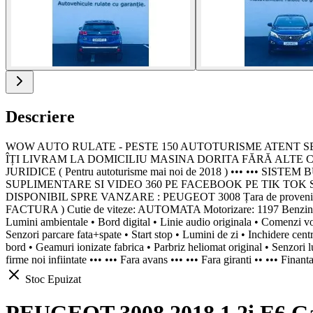
Descriere
WOW AUTO RULATE - PESTE 150 AUTOTURISME ATENT SELECT
ÎȚI LIVRAM LA DOMICILIU MASINA DORITA FĂRĂ ALTE C
JURIDICE ( Pentru autoturisme mai noi de 2018 ) ••• ••
SUPLIMENTARE SI VIDEO 360 PE FACEBOOK PE TIK TOK S
DISPONIBIL SPRE VANZARE : PEUGEOT 3008 Țara de provenienta
FACTURA ) Cutie de viteze: AUTOMATA Motorizare: 1197 Benzina Pu
Lumini ambientale • Bord digital • Linie audio originala • Comenzi volan
Senzori parcare fata+spate • Start stop • Lumini de zi • Inchidere centr
bord • Geamuri ionizate fabrica • Parbriz heliomat original • Senzori 
firme noi infiintate ••• ••• Fara avans ••• ••• Fara giranti •• ••• Fina
Stoc Epuizat