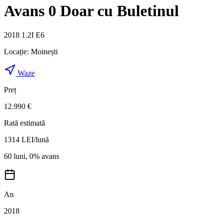
Avans 0 Doar cu Buletinul
2018 1.2I E6
Locație:
Moinești
Waze
Preț
12.990 €
Rată estimată
1314
LEI/lună
60 luni, 0% avans
An
2018