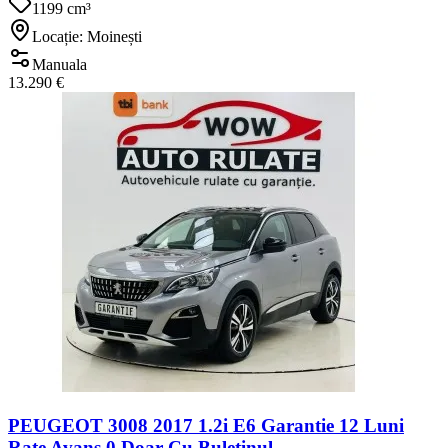
1199 cm³
Locație: Moinești
Manuala
13.290 €
PEUGEOT 3008 2017 1.2i E6 Garantie 12 Luni
Rate Avans 0 Doar Cu Buletinul