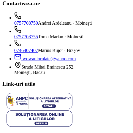
Contacteaza-ne
0757708750
Andrei Ardeleanu
· Moinești
0757708755
Toma Marian
· Moinești
0746407407
Marius Bujor
· Brașov
wowautorulate@yahoo.com
Strada Mihai Eminescu 252,
Moinești, Bacău
Link-uri utile