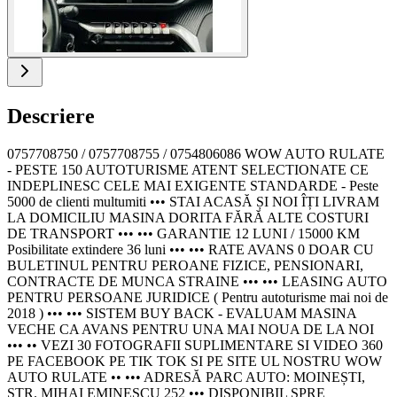
Descriere
0757708750 / 0757708755 / 0754806086 WOW AUTO RULATE
- PESTE 150 AUTOTURISME ATENT SELECTIONATE CE
INDEPLINESC CELE MAI EXIGENTE STANDARDE - Peste
5000 de clienti multumiti ••• STAI ACASĂ ȘI NOI ÎȚI LIVRAM
LA DOMICILIU MASINA DORITA FĂRĂ ALTE COSTURI
DE TRANSPORT ••• ••• GARANTIE 12 LUNI / 15000 KM
Posibilitate extindere 36 luni ••• ••• RATE AVANS 0 DOAR CU
BULETINUL PENTRU PEROANE FIZICE, PENSIONARI,
CONTRACTE DE MUNCA STRAINE ••• ••• LEASING AUTO
PENTRU PERSOANE JURIDICE ( Pentru autoturisme mai noi de
2018 ) ••• ••• SISTEM BUY BACK - EVALUAM MASINA
VECHE CA AVANS PENTRU UNA MAI NOUA DE LA NOI
••• •• VEZI 30 FOTOGRAFII SUPLIMENTARE SI VIDEO 360
PE FACEBOOK PE TIK TOK SI PE SITE UL NOSTRU WOW
AUTO RULATE •• ••• ADRESĂ PARC AUTO: MOINEȘTI,
STR. MIHAI EMINESCU 252 ••• DISPONIBIL SPRE