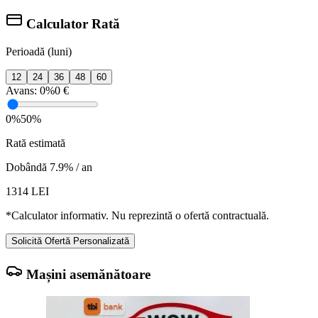
Calculator Rată
Perioadă (luni)
12
24
36
48
60
Avans:
0%
0 €
0%
50%
Rată estimată
Dobândă 7.9% / an
1314
LEI
*Calculator informativ. Nu reprezintă o ofertă contractuală.
Solicită Ofertă Personalizată
Mașini asemănătoare