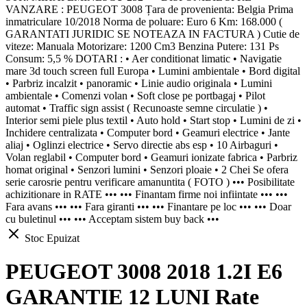
VANZARE : PEUGEOT 3008 Țara de provenienta: Belgia Prima
inmatriculare 10/2018 Norma de poluare: Euro 6 Km: 168.000 (
GARANTATI JURIDIC SE NOTEAZA IN FACTURA ) Cutie de
viteze: Manuala Motorizare: 1200 Cm3 Benzina Putere: 131 Ps
Consum: 5,5 % DOTARI : • Aer conditionat limatic • Navigatie
mare 3d touch screen full Europa • Lumini ambientale • Bord digital
• Parbriz incalzit • panoramic • Linie audio originala • Lumini
ambientale • Comenzi volan • Soft close pe portbagaj • Pilot
automat • Traffic sign assist ( Recunoaste semne circulatie ) •
Interior semi piele plus textil • Auto hold • Start stop • Lumini de zi •
Inchidere centralizata • Computer bord • Geamuri electrice • Jante
aliaj • Oglinzi electrice • Servo directie abs esp • 10 Airbaguri •
Volan reglabil • Computer bord • Geamuri ionizate fabrica • Parbriz
homat original • Senzori lumini • Senzori ploaie • 2 Chei Se ofera
serie carosrie pentru verificare amanuntita ( FOTO ) ••• Posibilitate
achizitionare in RATE ••• ••• Finantam firme noi infiintate ••• •••
Fara avans ••• ••• Fara giranti ••• ••• Finantare pe loc ••• ••• Doar
cu buletinul ••• ••• Acceptam sistem buy back •••
Stoc Epuizat
PEUGEOT 3008 2018 1.2I E6
GARANTIE 12 LUNI Rate