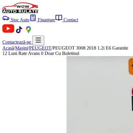
Stoc Auto
Finanțare
Contact
Contactează-ne
Acasă
/
Mașini
/
PEUGEOT
/
PEUGEOT 3008 2018 1.2i E6 Garantie
12 Luni Rate Avans 0 Doar Cu Buletinul