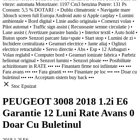
viteze: automata Motorizare: 1197 Cm3 benzina Putere: 131 Ps
Consum: 5,5 % DOTARI : • Dublu climatronic • Navigatie mare
3douch screen full Europa Android auto si Apple carplay • Lumini
ambientale • Bord digital • Linie audio originala • Comenzi volan •
Pilot automat • Traffic sign assist ( Recunoaste semne circulatie ) •
Lane assist ( Avertizare parasire banda ) • Interior textil • Auto hold •
Buton sport• Senzori parcare fata+spate • Start stop • Lumini de zi •
Inchidere centralizata • Geamuri electrice • Jante aliaj • Oglinzi
electrice retractabile • Servo directie • Abs • Esp • 12 Airbaguri •
Volan reglabil • Computer bord • Geamuri ionizate fabrica • Parbriz
heliomat original • Senzori lumini • Senzori ploaie ••• Posibilitate
achizitionare in RATE ••• ••• Finantam firme noi infiintate ••• •••
Fara avans ••• ••• Fara giranti •• ••• Finantare pe loc ••• ••• Doar cu
buletinul ••• ••• Acceptam sistem buy back •••
Stoc Epuizat
PEUGEOT 3008 2018 1.2i E6
Garantie 12 Luni Rate Avans 0
Doar Cu Buletinul
2018 1.2I E6