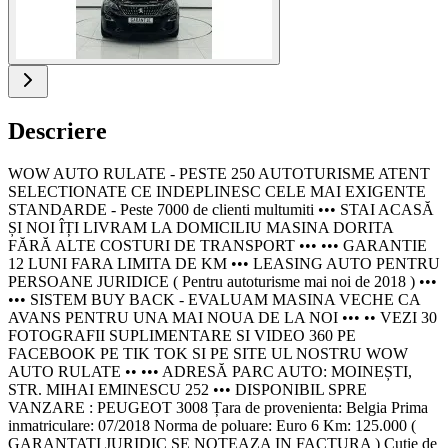
Descriere
WOW AUTO RULATE - PESTE 250 AUTOTURISME ATENT
SELECTIONATE CE INDEPLINESC CELE MAI EXIGENTE
STANDARDE - Peste 7000 de clienti multumiti ••• STAI ACASĂ
ȘI NOI ÎȚI LIVRAM LA DOMICILIU MASINA DORITA
FĂRĂ ALTE COSTURI DE TRANSPORT ••• ••• GARANTIE
12 LUNI FARA LIMITA DE KM ••• LEASING AUTO PENTRU
PERSOANE JURIDICE ( Pentru autoturisme mai noi de 2018 ) •••
••• SISTEM BUY BACK - EVALUAM MASINA VECHE CA
AVANS PENTRU UNA MAI NOUA DE LA NOI ••• •• VEZI 30
FOTOGRAFII SUPLIMENTARE SI VIDEO 360 PE
FACEBOOK PE TIK TOK SI PE SITE UL NOSTRU WOW
AUTO RULATE •• ••• ADRESĂ PARC AUTO: MOINEȘTI,
STR. MIHAI EMINESCU 252 ••• DISPONIBIL SPRE
VANZARE : PEUGEOT 3008 Țara de provenienta: Belgia Prima
inmatriculare: 07/2018 Norma de poluare: Euro 6 Km: 125.000 (
GARANTATI JURIDIC SE NOTEAZA IN FACTURA ) Cutie de