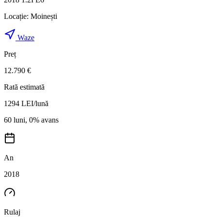
Locație:
Moinești
Waze
Preț
12.790 €
Rată estimată
1294
LEI/lună
60 luni, 0% avans
An
2018
Rulaj