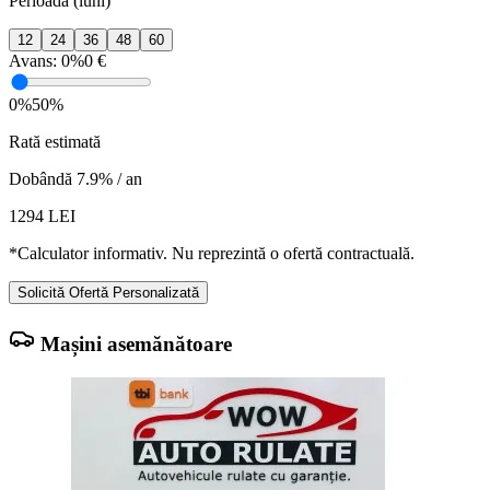
Perioadă (luni)
12
24
36
48
60
Avans:
0%
0 €
0%
50%
Rată estimată
Dobândă 7.9% / an
1294
LEI
*Calculator informativ. Nu reprezintă o ofertă contractuală.
Solicită Ofertă Personalizată
Mașini asemănătoare