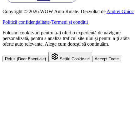
Copyright © 2026 WOW Auto Rulate. Dezvoltat de
Andrei Ghioc
Politică confidențialitate
·
Termeni și condiții
Folosim cookie-uri pentru a-ți oferi o experiență de navigare
personalizată, pentru a analiza traficul site-ului și pentru a-ți arăta
oferte auto relevante. Alege cum dorești să continuăm.
Refuz (Doar Esențiale)
Setări Cookie-uri
Accept Toate