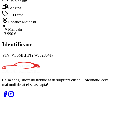
135.572 km
Benzina
1199 cm³
Locație: Moinești
Manuala
13.990 €
Identificare
VIN:
VF3MRHNYWJS295417
Ca sa atingi succesul trebuie sa iti surprinzi clientul, oferindu-i ceva
mai mult decat el se asteapta!