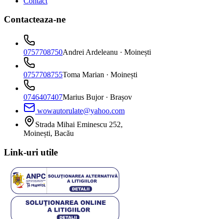
Contact
Contacteaza-ne
0757708750
Andrei Ardeleanu
· Moinești
0757708755
Toma Marian
· Moinești
0746407407
Marius Bujor
· Brașov
wowautorulate@yahoo.com
Strada Mihai Eminescu 252,
Moinești, Bacău
Link-uri utile