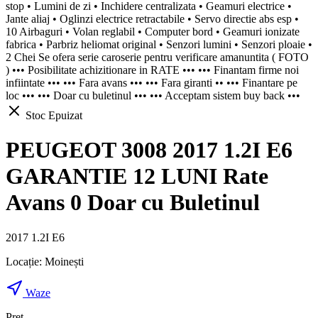
stop • Lumini de zi • Inchidere centralizata • Geamuri electrice •
Jante aliaj • Oglinzi electrice retractabile • Servo directie abs esp •
10 Airbaguri • Volan reglabil • Computer bord • Geamuri ionizate
fabrica • Parbriz heliomat original • Senzori lumini • Senzori ploaie •
2 Chei Se ofera serie caroserie pentru verificare amanuntita ( FOTO
) ••• Posibilitate achizitionare in RATE ••• ••• Finantam firme noi
infiintate ••• ••• Fara avans ••• ••• Fara giranti •• ••• Finantare pe
loc ••• ••• Doar cu buletinul ••• ••• Acceptam sistem buy back •••
Stoc Epuizat
PEUGEOT 3008 2017 1.2I E6
GARANTIE 12 LUNI Rate
Avans 0 Doar cu Buletinul
2017 1.2I E6
Locație:
Moinești
Waze
Preț