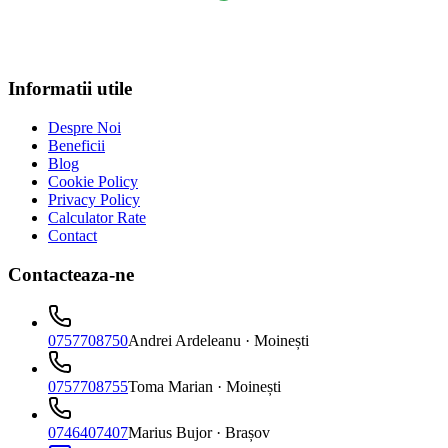
Informatii utile
Despre Noi
Beneficii
Blog
Cookie Policy
Privacy Policy
Calculator Rate
Contact
Contacteaza-ne
0757708750
Andrei Ardeleanu
· Moinești
0757708755
Toma Marian
· Moinești
0746407407
Marius Bujor
· Brașov