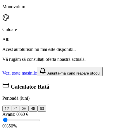
Monovolum
Culoare
Alb
Acest autoturism nu mai este disponibil.
Vă rugăm să consultați oferta noastră actuală.
Vezi toate mașinile
Anunță-mă când reapare stocul
Calculator Rată
Perioadă (luni)
12
24
36
48
60
Avans:
0%
0 €
0%
50%