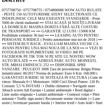
0757708750 / 0757708755 / 0754806086 WOW AUTO RULATE
- PESTE 150 AUTOTURISME ATENT SELECTIONATE CE
INDEPLINESC CELE MAI EXIGENTE STANDARDE - Peste
5000 de clienti multumiti ••• STAI ACASĂ ȘI NOI ÎȚI LIVRAM
LA DOMICILIU MASINA DORITA FĂRĂ ALTE COSTURI
DE TRANSPORT ••• ••• GARANTIE 12 LUNI / 15000 KM
Posibilitate extindere 36 luni ••• ••• LEASING AUTO PENTRU
PERSOANE JURIDICE ( Pentru autoturisme mai noi de 2018 ) •••
••• SISTEM BUY BACK - EVALUAM MASINA VECHE CA
AVANS PENTRU UNA MAI NOUA DE LA NOI ••• •• VEZI 30
FOTOGRAFII SUPLIMENTARE SI VIDEO 360 PE
FACEBOOK PE TIK TOK SI PE SITE UL NOSTRU WOW
AUTO RULATE •• ••• ADRESĂ PARC AUTO: MOINEȘTI,
STR. MIHAI EMINESCU 252 ••• DISPONIBIL SPRE
VANZARE : PEUGEOT 3008 Țara de provenienta: Belgia Prima
inmatriculare: 06/2017 Norma de poluare: Euro 6 Km: 168.000 (
GARANTATI JURIDIC SE NOTEAZA IN FACTURA ) Cutie de
viteze: Manuala 6+1 Motorizare: 1600 Cm3 Diesel Putere: 120 Ps
Consum: 5,5 % DOTARI : • Dublu climatron • Navigatie mare
3douch screen full Europa • Lumini ambientale • Bord digital •
Linie audio originala • Lumini ambientale • Comenzi volan • Pilot
automat • Traffic sign assist ( Recunoaste semne circulatie ) • Lane
assist ( Avertizare parasire banda ) • Interior textil • Auto hold • Start