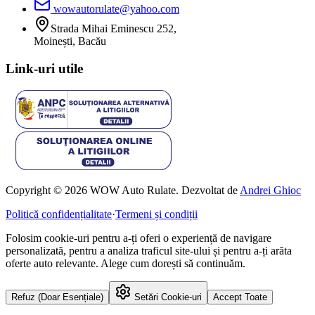
wowautorulate@yahoo.com
Strada Mihai Eminescu 252,
Moinești, Bacău
Link-uri utile
Copyright © 2026 WOW Auto Rulate. Dezvoltat de
Andrei Ghioc
Politică confidențialitate
·
Termeni și condiții
Folosim cookie-uri pentru a-ți oferi o experiență de navigare
personalizată, pentru a analiza traficul site-ului și pentru a-ți arăta
oferte auto relevante. Alege cum dorești să continuăm.
Refuz (Doar Esențiale)
Setări Cookie-uri
Accept Toate