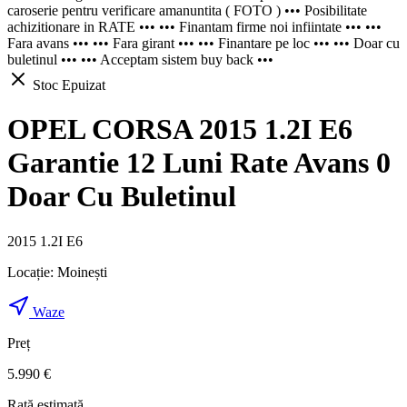
caroserie pentru verificare amanuntita ( FOTO ) ••• Posibilitate
achizitionare in RATE ••• ••• Finantam firme noi infiintate ••• •••
Fara avans ••• ••• Fara girant ••• ••• Finantare pe loc ••• ••• Doar cu
buletinul ••• ••• Acceptam sistem buy back •••
Stoc Epuizat
OPEL CORSA 2015 1.2I E6
Garantie 12 Luni Rate Avans 0
Doar Cu Buletinul
2015 1.2I E6
Locație:
Moinești
Waze
Preț
5.990 €
Rată estimată