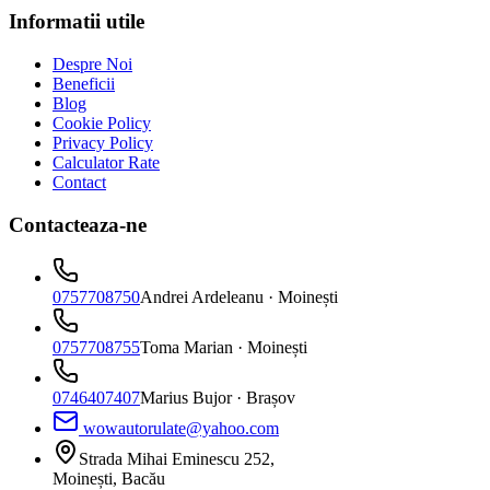
Informatii utile
Despre Noi
Beneficii
Blog
Cookie Policy
Privacy Policy
Calculator Rate
Contact
Contacteaza-ne
0757708750
Andrei Ardeleanu
· Moinești
0757708755
Toma Marian
· Moinești
0746407407
Marius Bujor
· Brașov
wowautorulate@yahoo.com
Strada Mihai Eminescu 252,
Moinești, Bacău