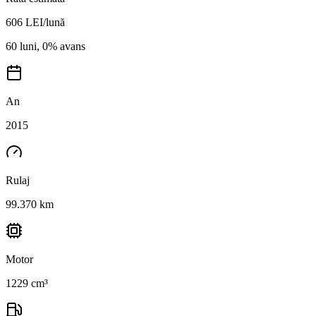
606
LEI/lună
60 luni, 0% avans
An
2015
Rulaj
99.370 km
Motor
1229 cm³