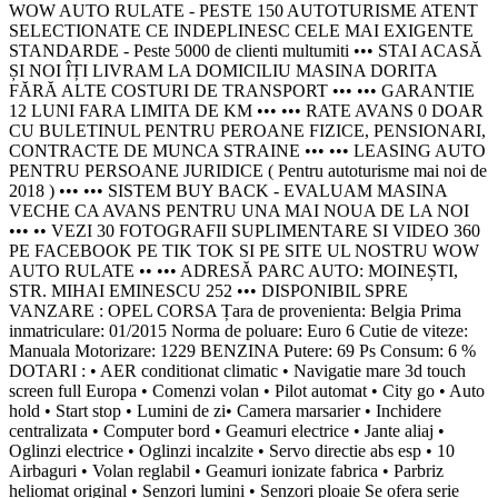
WOW AUTO RULATE - PESTE 150 AUTOTURISME ATENT
SELECTIONATE CE INDEPLINESC CELE MAI EXIGENTE
STANDARDE - Peste 5000 de clienti multumiti ••• STAI ACASĂ
ȘI NOI ÎȚI LIVRAM LA DOMICILIU MASINA DORITA
FĂRĂ ALTE COSTURI DE TRANSPORT ••• ••• GARANTIE
12 LUNI FARA LIMITA DE KM ••• ••• RATE AVANS 0 DOAR
CU BULETINUL PENTRU PEROANE FIZICE, PENSIONARI,
CONTRACTE DE MUNCA STRAINE ••• ••• LEASING AUTO
PENTRU PERSOANE JURIDICE ( Pentru autoturisme mai noi de
2018 ) ••• ••• SISTEM BUY BACK - EVALUAM MASINA
VECHE CA AVANS PENTRU UNA MAI NOUA DE LA NOI
••• •• VEZI 30 FOTOGRAFII SUPLIMENTARE SI VIDEO 360
PE FACEBOOK PE TIK TOK SI PE SITE UL NOSTRU WOW
AUTO RULATE •• ••• ADRESĂ PARC AUTO: MOINEȘTI,
STR. MIHAI EMINESCU 252 ••• DISPONIBIL SPRE
VANZARE : OPEL CORSA Țara de provenienta: Belgia Prima
inmatriculare: 01/2015 Norma de poluare: Euro 6 Cutie de viteze:
Manuala Motorizare: 1229 BENZINA Putere: 69 Ps Consum: 6 %
DOTARI : • AER conditionat climatic • Navigatie mare 3d touch
screen full Europa • Comenzi volan • Pilot automat • City go • Auto
hold • Start stop • Lumini de zi• Camera marsarier • Inchidere
centralizata • Computer bord • Geamuri electrice • Jante aliaj •
Oglinzi electrice • Oglinzi incalzite • Servo directie abs esp • 10
Airbaguri • Volan reglabil • Geamuri ionizate fabrica • Parbriz
heliomat original • Senzori lumini • Senzori ploaie Se ofera serie