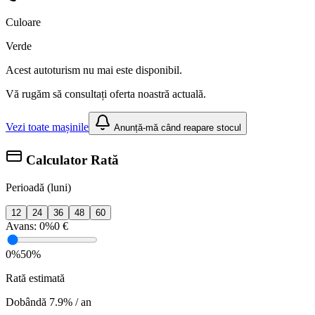
Culoare
Verde
Acest autoturism nu mai este disponibil.
Vă rugăm să consultați oferta noastră actuală.
Vezi toate mașinile
Anunță-mă când reapare stocul
Calculator Rată
Perioadă (luni)
12
24
36
48
60
Avans:
0%
0 €
0%
50%
Rată estimată
Dobândă 7.9% / an