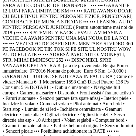
FĂRĂ ALTE COSTURI DE TRANSPORT ••• ••• GARANTIE
12 LUNI FARA LIMITA DE KM ••• ••• RATE AVANS 0 DOAR
CU BULETINUL PENTRU PEROANE FIZICE, PENSIONARI,
CONTRACTE DE MUNCA STRAINE ••• ••• LEASING AUTO
PENTRU PERSOANE JURIDICE ( Pentru autoturisme mai noi de
2018 ) ••• ••• SISTEM BUY BACK - EVALUAM MASINA
VECHE CA AVANS PENTRU UNA MAI NOUA DE LA NOI
••• ••• VEZI 30 FOTOGRAFII SUPLIMENTARE SI VIDEO 360
PE FACEBOOK PE TIK TOK SI PE SITE UL NOSTRU WOW
AUTO RULATE •• ••• ADRESĂ PARC AUTO: MOINEȘTI,
STR. MIHAI EMINESCU 252 ••• DISPONIBIL SPRE
VANZARE OPEL ASTRA K Țara de provenienta: Belgia Prima
inmatriculare: 07/2016 Norma de poluare: Euro 6 Km: 140.000 (
GARANTATI JURIDIC SE NOTEAZA IN FACTURA ) Cutie de
viteze: Manuala 6+1 Motorizare: 1598 Cm3 Diesel Putere: 136 Ps
Consum: 5 % DOTARI : • Dublu climatronic • Navigatie full
europa • Camera marsarier • Distronic • Front assist ( franare activa )
• Faruri automate • Senzori parcare fata spate afisaj • Interior piele •
Incalzire in volan • Comenzi volan • Pilot automat • Auto hold •
Start stop • Lumini de zi led • Inchidere centralizata • Geamuri
electrice • jante aliaj • Oglinzi electrice • Oglinzi incalzit • Servo
directie abs esp • 10 Airbaguri • Volan reglabil • Computer bord •
Geamuri ionizate fabrica • Parbriz heliomat original • Senzori lumini
• Senzori ploaie ••• Posibilitate achizitionare in RATE ••• •••