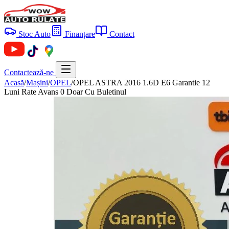
Stoc Auto
Finanțare
Contact
Contactează-ne
Acasă
/
Mașini
/
OPEL
/
OPEL ASTRA 2016 1.6D E6 Garantie 12
Luni Rate Avans 0 Doar Cu Buletinul