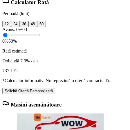
Calculator Rată
Perioadă (luni)
12
24
36
48
60
Avans:
0%
0 €
0%
50%
Rată estimată
Dobândă 7.9% / an
737
LEI
*Calculator informativ. Nu reprezintă o ofertă contractuală.
Solicită Ofertă Personalizată
Mașini asemănătoare