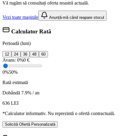
Vă rugăm să consultați oferta noastră actuală.
Vezi toate mașinile
Anunță-mă când reapare stocul
Calculator Rată
Perioadă (luni)
12
24
36
48
60
Avans:
0%
0 €
0%
50%
Rată estimată
Dobândă 7.9% / an
636
LEI
*Calculator informativ. Nu reprezintă o ofertă contractuală.
Solicită Ofertă Personalizată