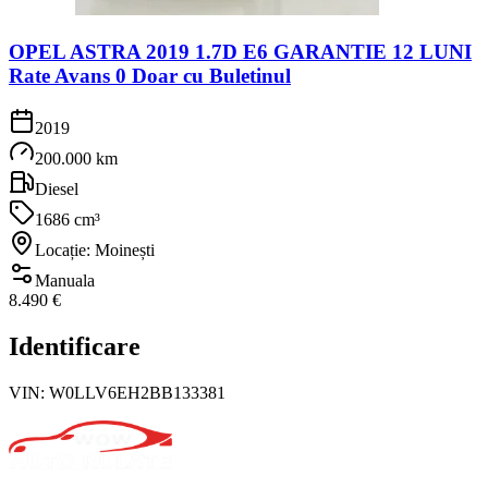
OPEL ASTRA 2019 1.7D E6 GARANTIE 12 LUNI
Rate Avans 0 Doar cu Buletinul
2019
200.000 km
Diesel
1686 cm³
Locație: Moinești
Manuala
8.490 €
Identificare
VIN:
W0LLV6EH2BB133381