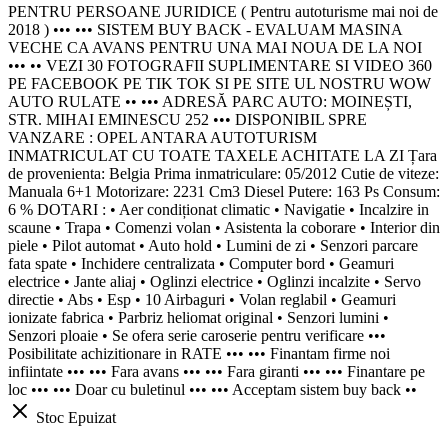
PENTRU PERSOANE JURIDICE ( Pentru autoturisme mai noi de
2018 ) ••• ••• SISTEM BUY BACK - EVALUAM MASINA
VECHE CA AVANS PENTRU UNA MAI NOUA DE LA NOI
••• •• VEZI 30 FOTOGRAFII SUPLIMENTARE SI VIDEO 360
PE FACEBOOK PE TIK TOK SI PE SITE UL NOSTRU WOW
AUTO RULATE •• ••• ADRESĂ PARC AUTO: MOINEȘTI,
STR. MIHAI EMINESCU 252 ••• DISPONIBIL SPRE
VANZARE : OPEL ANTARA AUTOTURISM
INMATRICULAT CU TOATE TAXELE ACHITATE LA ZI Țara
de provenienta: Belgia Prima inmatriculare: 05/2012 Cutie de viteze:
Manuala 6+1 Motorizare: 2231 Cm3 Diesel Putere: 163 Ps Consum:
6 % DOTARI : • Aer condiționat climatic • Navigatie • Incalzire in
scaune • Trapa • Comenzi volan • Asistenta la coborare • Interior din
piele • Pilot automat • Auto hold • Lumini de zi • Senzori parcare
fata spate • Inchidere centralizata • Computer bord • Geamuri
electrice • Jante aliaj • Oglinzi electrice • Oglinzi incalzite • Servo
directie • Abs • Esp • 10 Airbaguri • Volan reglabil • Geamuri
ionizate fabrica • Parbriz heliomat original • Senzori lumini •
Senzori ploaie • Se ofera serie caroserie pentru verificare •••
Posibilitate achizitionare in RATE ••• ••• Finantam firme noi
infiintate ••• ••• Fara avans ••• ••• Fara giranti ••• ••• Finantare pe
loc ••• ••• Doar cu buletinul ••• ••• Acceptam sistem buy back ••
Stoc Epuizat