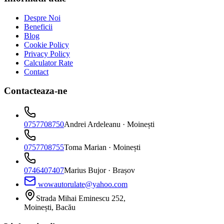
Despre Noi
Beneficii
Blog
Cookie Policy
Privacy Policy
Calculator Rate
Contact
Contacteaza-ne
0757708750
Andrei Ardeleanu
· Moinești
0757708755
Toma Marian
· Moinești
0746407407
Marius Bujor
· Brașov
wowautorulate@yahoo.com
Strada Mihai Eminescu 252,
Moinești, Bacău