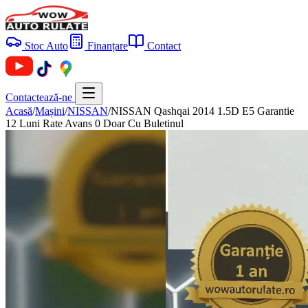
Stoc Auto
Finanțare
Contact
Contactează-ne
Acasă
/
Mașini
/
NISSAN
/
NISSAN Qashqai 2014 1.5D E5 Garantie
12 Luni Rate Avans 0 Doar Cu Buletinul