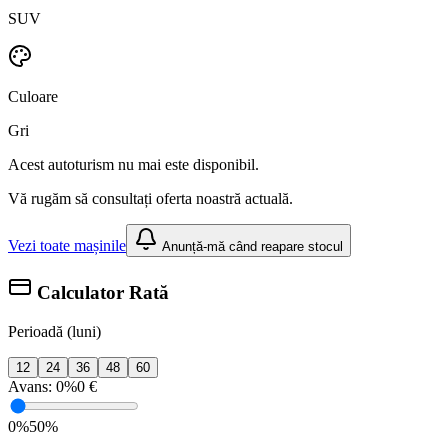
SUV
Culoare
Gri
Acest autoturism nu mai este disponibil.
Vă rugăm să consultați oferta noastră actuală.
Vezi toate mașinile
Anunță-mă când reapare stocul
Calculator Rată
Perioadă (luni)
12
24
36
48
60
Avans:
0%
0 €
0%
50%