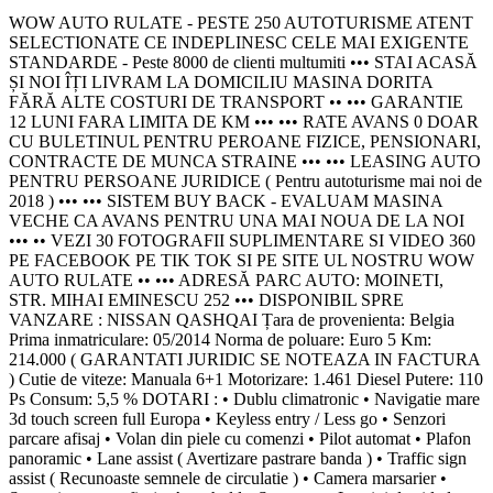
WOW AUTO RULATE - PESTE 250 AUTOTURISME ATENT
SELECTIONATE CE INDEPLINESC CELE MAI EXIGENTE
STANDARDE - Peste 8000 de clienti multumiti ••• STAI ACASĂ
ȘI NOI ÎȚI LIVRAM LA DOMICILIU MASINA DORITA
FĂRĂ ALTE COSTURI DE TRANSPORT •• ••• GARANTIE
12 LUNI FARA LIMITA DE KM ••• ••• RATE AVANS 0 DOAR
CU BULETINUL PENTRU PEROANE FIZICE, PENSIONARI,
CONTRACTE DE MUNCA STRAINE ••• ••• LEASING AUTO
PENTRU PERSOANE JURIDICE ( Pentru autoturisme mai noi de
2018 ) ••• ••• SISTEM BUY BACK - EVALUAM MASINA
VECHE CA AVANS PENTRU UNA MAI NOUA DE LA NOI
••• •• VEZI 30 FOTOGRAFII SUPLIMENTARE SI VIDEO 360
PE FACEBOOK PE TIK TOK SI PE SITE UL NOSTRU WOW
AUTO RULATE •• ••• ADRESĂ PARC AUTO: MOINETI,
STR. MIHAI EMINESCU 252 ••• DISPONIBIL SPRE
VANZARE : NISSAN QASHQAI Țara de provenienta: Belgia
Prima inmatriculare: 05/2014 Norma de poluare: Euro 5 Km:
214.000 ( GARANTATI JURIDIC SE NOTEAZA IN FACTURA
) Cutie de viteze: Manuala 6+1 Motorizare: 1.461 Diesel Putere: 110
Ps Consum: 5,5 % DOTARI : • Dublu climatronic • Navigatie mare
3d touch screen full Europa • Keyless entry / Less go • Senzori
parcare afisaj • Volan din piele cu comenzi • Pilot automat • Plafon
panoramic • Lane assist ( Avertizare pastrare banda ) • Traffic sign
assist ( Recunoaste semnele de circulatie ) • Camera marsarier •