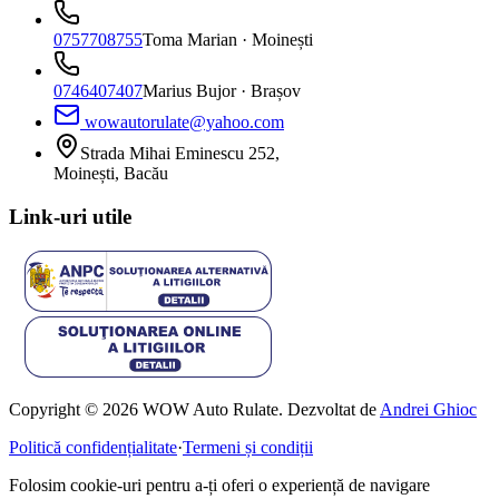
0757708755
Toma Marian
· Moinești
0746407407
Marius Bujor
· Brașov
wowautorulate@yahoo.com
Strada Mihai Eminescu 252,
Moinești, Bacău
Link-uri utile
Copyright © 2026 WOW Auto Rulate. Dezvoltat de
Andrei Ghioc
Politică confidențialitate
·
Termeni și condiții
Folosim cookie-uri pentru a-ți oferi o experiență de navigare