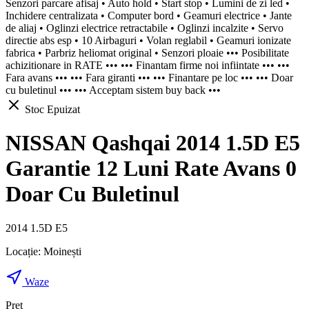
Senzori parcare afisaj • Auto hold • Start stop • Lumini de zi led •
Inchidere centralizata • Computer bord • Geamuri electrice • Jante
de aliaj • Oglinzi electrice retractabile • Oglinzi incalzite • Servo
directie abs esp • 10 Airbaguri • Volan reglabil • Geamuri ionizate
fabrica • Parbriz heliomat original • Senzori ploaie ••• Posibilitate
achizitionare in RATE ••• ••• Finantam firme noi infiintate ••• •••
Fara avans ••• ••• Fara giranti ••• ••• Finantare pe loc ••• ••• Doar
cu buletinul ••• ••• Acceptam sistem buy back •••
Stoc Epuizat
NISSAN Qashqai 2014 1.5D E5
Garantie 12 Luni Rate Avans 0
Doar Cu Buletinul
2014 1.5D E5
Locație:
Moinești
Waze
Preț