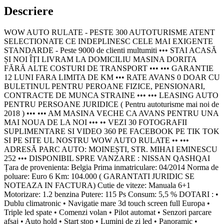
Descriere
WOW AUTO RULATE - PESTE 300 AUTOTURISME ATENT
SELECTIONATE CE INDEPLINESC CELE MAI EXIGENTE
STANDARDE - Peste 9000 de clienti multumiti ••• STAI ACASĂ
ȘI NOI ÎȚI LIVRAM LA DOMICILIU MASINA DORITA
FĂRĂ ALTE COSTURI DE TRANSPORT ••• ••• GARANTIE
12 LUNI FARA LIMITA DE KM ••• RATE AVANS 0 DOAR CU
BULETINUL PENTRU PEROANE FIZICE, PENSIONARI,
CONTRACTE DE MUNCA STRAINE ••• ••• LEASING AUTO
PENTRU PERSOANE JURIDICE ( Pentru autoturisme mai noi de
2018 ) ••• ••• AM MASINA VECHE CA AVANS PENTRU UNA
MAI NOUA DE LA NOI ••• •• VEZI 30 FOTOGRAFII
SUPLIMENTARE SI VIDEO 360 PE FACEBOOK PE TIK TOK
SI PE SITE UL NOSTRU WOW AUTO RULATE •• •••
ADRESĂ PARC AUTO: MOINEȘTI, STR. MIHAI EMINESCU
252 ••• DISPONIBIL SPRE VANZARE : NISSAN QASHQAI
Țara de provenienta: Belgia Prima inmatriculare: 04/2014 Norma de
poluare: Euro 6 Km: 104.000 ( GARANTATI JURIDIC SE
NOTEAZA IN FACTURA) Cutie de viteze: Manuala 6+1
Motorizare: 1.2 benzina Putere: 115 Ps Consum: 5,5 % DOTARI : •
Dublu climatronic • Navigatie mare 3d touch screen full Europa •
Triple led spate • Comenzi volan • Pilot automat • Senzori parcare
afsaj • Auto hold • Start stop • Lumini de zi led • Panoramic •