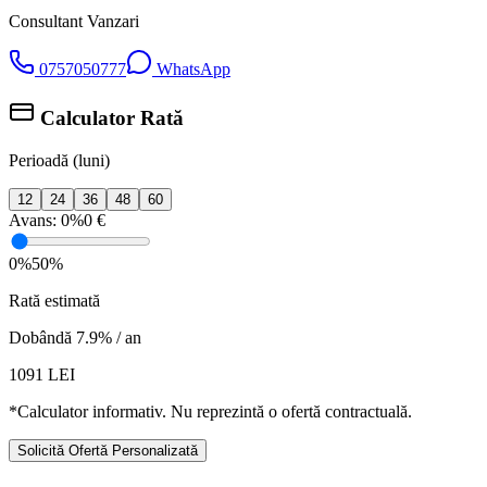
Consultant Vanzari
0757050777
WhatsApp
Calculator Rată
Perioadă (luni)
12
24
36
48
60
Avans:
0%
0 €
0%
50%
Rată estimată
Dobândă 7.9% / an
1091
LEI
*Calculator informativ. Nu reprezintă o ofertă contractuală.
Solicită Ofertă Personalizată