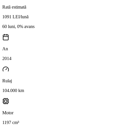
Rată estimată
1091
LEI/lună
60 luni, 0% avans
An
2014
Rulaj
104.000 km
Motor
1197 cm³