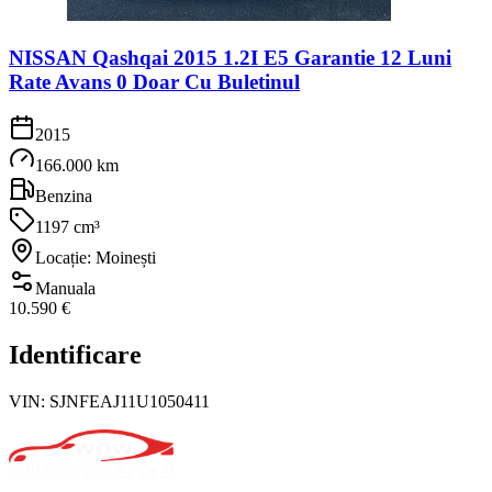
NISSAN Qashqai 2015 1.2I E5 Garantie 12 Luni
Rate Avans 0 Doar Cu Buletinul
2015
166.000 km
Benzina
1197 cm³
Locație: Moinești
Manuala
10.590 €
Identificare
VIN:
SJNFEAJ11U1050411