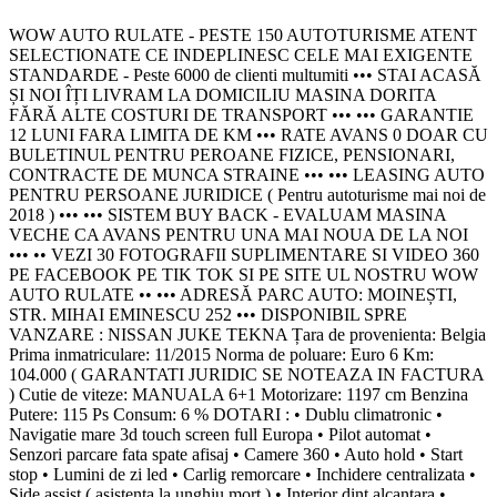
WOW AUTO RULATE - PESTE 150 AUTOTURISME ATENT
SELECTIONATE CE INDEPLINESC CELE MAI EXIGENTE
STANDARDE - Peste 6000 de clienti multumiti ••• STAI ACASĂ
ȘI NOI ÎȚI LIVRAM LA DOMICILIU MASINA DORITA
FĂRĂ ALTE COSTURI DE TRANSPORT ••• ••• GARANTIE
12 LUNI FARA LIMITA DE KM ••• RATE AVANS 0 DOAR CU
BULETINUL PENTRU PEROANE FIZICE, PENSIONARI,
CONTRACTE DE MUNCA STRAINE ••• ••• LEASING AUTO
PENTRU PERSOANE JURIDICE ( Pentru autoturisme mai noi de
2018 ) ••• ••• SISTEM BUY BACK - EVALUAM MASINA
VECHE CA AVANS PENTRU UNA MAI NOUA DE LA NOI
••• •• VEZI 30 FOTOGRAFII SUPLIMENTARE SI VIDEO 360
PE FACEBOOK PE TIK TOK SI PE SITE UL NOSTRU WOW
AUTO RULATE •• ••• ADRESĂ PARC AUTO: MOINEȘTI,
STR. MIHAI EMINESCU 252 ••• DISPONIBIL SPRE
VANZARE : NISSAN JUKE TEKNA Țara de provenienta: Belgia
Prima inmatriculare: 11/2015 Norma de poluare: Euro 6 Km:
104.000 ( GARANTATI JURIDIC SE NOTEAZA IN FACTURA
) Cutie de viteze: MANUALA 6+1 Motorizare: 1197 cm Benzina
Putere: 115 Ps Consum: 6 % DOTARI : • Dublu climatronic •
Navigatie mare 3d touch screen full Europa • Pilot automat •
Senzori parcare fata spate afisaj • Camere 360 • Auto hold • Start
stop • Lumini de zi led • Carlig remorcare • Inchidere centralizata •
Side assist ( asistenta la unghiu mort ) • Interior dint alcantara •