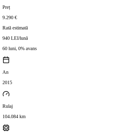
Preț
9.290 €
Rată estimată
940
LEI/lună
60 luni, 0% avans
An
2015
Rulaj
104.084 km