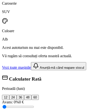
Caroserie
SUV
Culoare
Alb
Acest autoturism nu mai este disponibil.
Vă rugăm să consultați oferta noastră actuală.
Vezi toate mașinile
Anunță-mă când reapare stocul
Calculator Rată
Perioadă (luni)
12
24
36
48
60
Avans:
0%
0 €