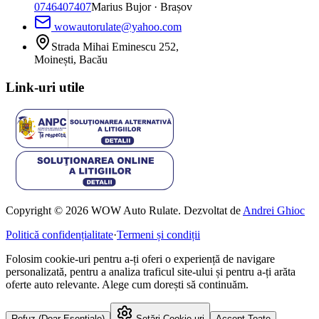
0746407407
Marius Bujor
· Brașov
wowautorulate@yahoo.com
Strada Mihai Eminescu 252,
Moinești, Bacău
Link-uri utile
Copyright © 2026 WOW Auto Rulate. Dezvoltat de
Andrei Ghioc
Politică confidențialitate
·
Termeni și condiții
Folosim cookie-uri pentru a-ți oferi o experiență de navigare
personalizată, pentru a analiza traficul site-ului și pentru a-ți arăta
oferte auto relevante. Alege cum dorești să continuăm.
Refuz (Doar Esențiale)
Setări Cookie-uri
Accept Toate