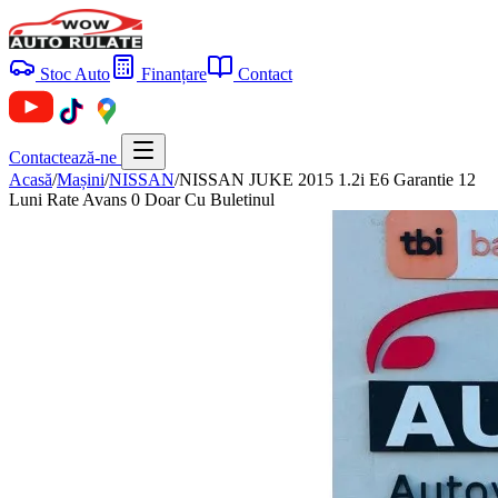
Stoc Auto
Finanțare
Contact
Contactează-ne
Acasă
/
Mașini
/
NISSAN
/
NISSAN JUKE 2015 1.2i E6 Garantie 12
Luni Rate Avans 0 Doar Cu Buletinul