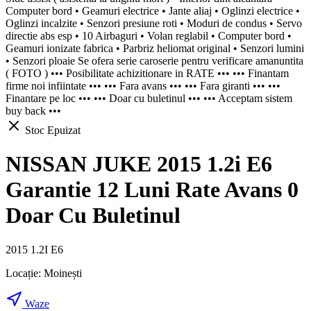
Computer bord • Geamuri electrice • Jante aliaj • Oglinzi electrice •
Oglinzi incalzite • Senzori presiune roti • Moduri de condus • Servo
directie abs esp • 10 Airbaguri • Volan reglabil • Computer bord •
Geamuri ionizate fabrica • Parbriz heliomat original • Senzori lumini
• Senzori ploaie Se ofera serie caroserie pentru verificare amanuntita
( FOTO ) ••• Posibilitate achizitionare in RATE ••• ••• Finantam
firme noi infiintate ••• ••• Fara avans ••• ••• Fara giranti ••• •••
Finantare pe loc ••• ••• Doar cu buletinul ••• ••• Acceptam sistem
buy back •••
Stoc Epuizat
NISSAN JUKE 2015 1.2i E6
Garantie 12 Luni Rate Avans 0
Doar Cu Buletinul
2015 1.2I E6
Locație:
Moinești
Waze