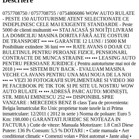
0757708750 / 0757708755 / 0754806086 WOW AUTO RULATE
- PESTE 150 AUTOTURISME ATENT SELECTIONATE CE
INDEPLINESC CELE MAI EXIGENTE STANDARDE - Peste
5000 de clienti multumiti ••• STAI ACASĂ ȘI NOI ÎȚI LIVRAM
LA DOMICILIU MASINA DORITA FĂRĂ ALTE COSTURI
DE TRANSPORT ••• ••• GARANTIE 12 LUNI / 15000 KM
Posibilitate extindere 36 luni ••• ••• RATE AVANS 0 DOAR CU
BULETINUL PENTRU PEROANE FIZICE, PENSIONARI,
CONTRACTE DE MUNCA STRAINE ••• ••• LEASING AUTO
PENTRU PERSOANE JURIDICE ( Pentru autoturisme mai noi de
2018 ) ••• ••• SISTEM BUY BACK - EVALUAM MASINA
VECHE CA AVANS PENTRU UNA MAI NOUA DE LA NOI
••• •• VEZI 30 FOTOGRAFII SUPLIMENTARE SI VIDEO 360
PE FACEBOOK PE TIK TOK SI PE SITE UL NOSTRU WOW
AUTO RULATE •• ••• ADRESĂ PARC AUTO: MOINEȘTI,
STR. MIHAI EMINESCU 252 ••• DISPONIBIL SPRE
VANZARE : MERCEDES BENZ B class Țara de provenienta:
Belgia înmatriculat Ro Unic proprietar toate taxele la zi Prima
inmatriculare: 12/2011 ( 2012 in serie ) Norma de poluare: Euro 5
Km: 198.000 ( GARANTATI JURIDIC SE NOTEAZA IN
FACTURA ) Cutie de viteze: Manuala Motorizare: 1.8 Cm3 Diese
Putere: 136 Ps Consum: 5,5 % DOTARI : • Cutie manuala • Aer
conditionat climatic • Comenzi volan • Pilot automat • Jante aliaj •