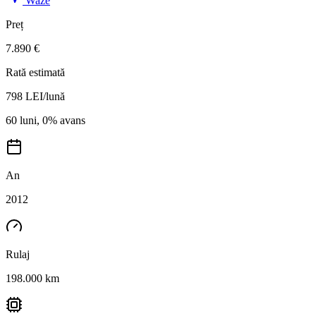
Waze
Preț
7.890 €
Rată estimată
798
LEI/lună
60 luni, 0% avans
An
2012
Rulaj
198.000 km