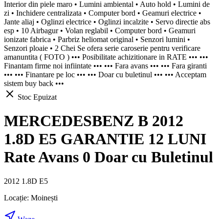
Interior din piele maro • Lumini ambiental • Auto hold • Lumini de
zi • Inchidere centralizata • Computer bord • Geamuri electrice •
Jante aliaj • Oglinzi electrice • Oglinzi incalzite • Servo directie abs
esp • 10 Airbagur • Volan reglabil • Computer bord • Geamuri
ionizate fabrica • Parbriz heliomat original • Senzori lumini •
Senzori ploaie • 2 Chei Se ofera serie caroserie pentru verificare
amanuntita ( FOTO ) ••• Posibilitate achizitionare in RATE ••• •••
Finantam firme noi infiintate ••• ••• Fara avans ••• ••• Fara giranti
••• ••• Finantare pe loc ••• ••• Doar cu buletinul ••• ••• Acceptam
sistem buy back •••
Stoc Epuizat
MERCEDESBENZ B 2012
1.8D E5 GARANTIE 12 LUNI
Rate Avans 0 Doar cu Buletinul
2012 1.8D E5
Locație:
Moinești