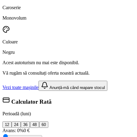
Caroserie
Monovolum
Culoare
Negru
Acest autoturism nu mai este disponibil.
Vă rugăm să consultați oferta noastră actuală.
Vezi toate mașinile
Anunță-mă când reapare stocul
Calculator Rată
Perioadă (luni)
12
24
36
48
60
Avans:
0%
0 €