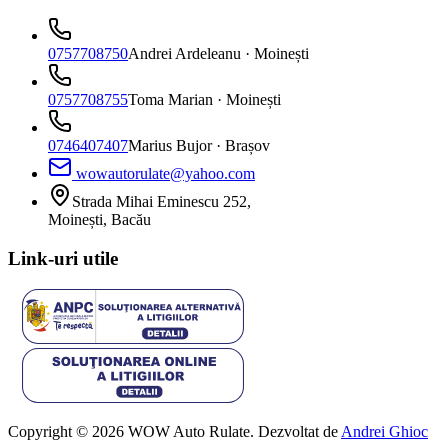
0757708750
Andrei Ardeleanu
· Moinești
0757708755
Toma Marian
· Moinești
0746407407
Marius Bujor
· Brașov
wowautorulate@yahoo.com
Strada Mihai Eminescu 252,
Moinești, Bacău
Link-uri utile
Copyright © 2026 WOW Auto Rulate. Dezvoltat de
Andrei Ghioc