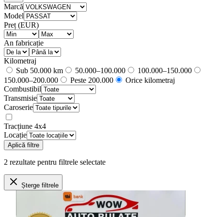
Marcă
Model
Preț (EUR)
An fabricație
Kilometraj
Sub 50.000 km
50.000–100.000
100.000–150.000
150.000–200.000
Peste 200.000
Orice kilometraj
Combustibil
Transmisie
Caroserie
Tracțiune 4x4
Locație
Aplică filtre
2
rezultate
pentru filtrele selectate
Șterge filtrele