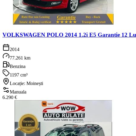
VOLKSWAGEN POLO 2014 1.2i E5 Garantie 12 Luni
2014
77.261 km
Benzina
1197 cm³
Locație: Moinești
Manuala
6.290 €