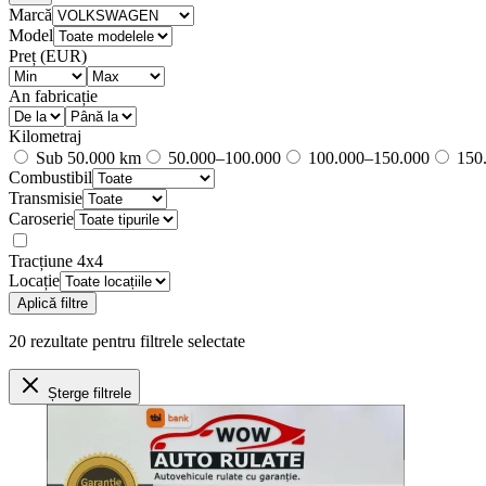
Marcă
Model
Preț (EUR)
An fabricație
Kilometraj
Sub 50.000 km
50.000–100.000
100.000–150.000
150.
Combustibil
Transmisie
Caroserie
Tracțiune 4x4
Locație
Aplică filtre
20
rezultate
pentru filtrele selectate
Șterge filtrele