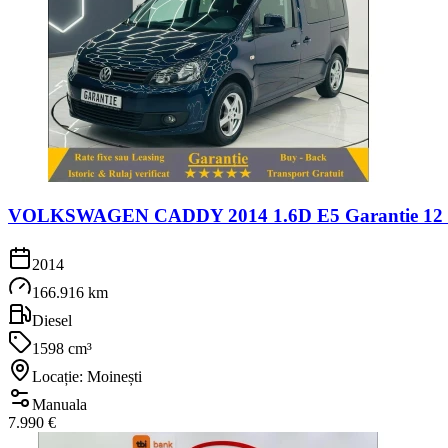
VOLKSWAGEN CADDY 2014 1.6D E5 Garantie 12 Lun
2014
166.916 km
Diesel
1598 cm³
Locație: Moinești
Manuala
7.990 €