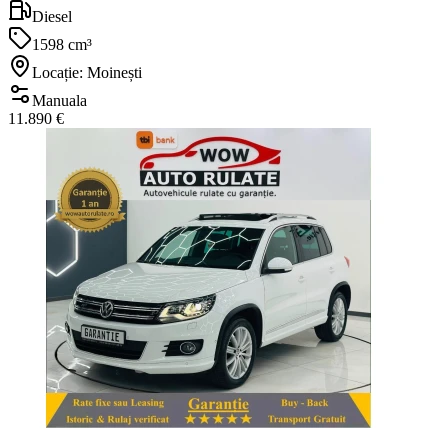
Diesel
1598 cm³
Locație: Moinești
Manuala
11.890 €