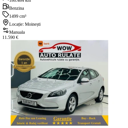
186.484 km
Benzina
1499 cm³
Locație: Moinești
Manuala
11.590 €