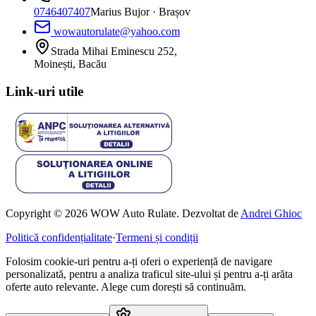
0746407407
Marius Bujor
· Brașov
wowautorulate@yahoo.com
Strada Mihai Eminescu 252,
Moinești, Bacău
Link-uri utile
Copyright © 2026 WOW Auto Rulate. Dezvoltat de
Andrei Ghioc
Politică confidențialitate
·
Termeni și condiții
Folosim cookie-uri pentru a-ți oferi o experiență de navigare
personalizată, pentru a analiza traficul site-ului și pentru a-ți arăta
oferte auto relevante. Alege cum dorești să continuăm.