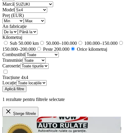
Marcă
Model
Preț (EUR)
An fabricație
Kilometraj
Sub 50.000 km
50.000–100.000
100.000–150.000
150.000–200.000
Peste 200.000
Orice kilometraj
Combustibil
Transmisie
Caroserie
Tracțiune 4x4
Locație
Aplică filtre
1
rezultate
pentru filtrele selectate
Șterge filtrele