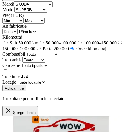
Marcă
Model
Preț (EUR)
An fabricație
Kilometraj
Sub 50.000 km
50.000–100.000
100.000–150.000
150.000–200.000
Peste 200.000
Orice kilometraj
Combustibil
Transmisie
Caroserie
Tracțiune 4x4
Locație
Aplică filtre
1
rezultate
pentru filtrele selectate
Șterge filtrele