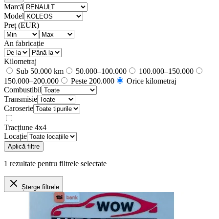
Marcă
Model
Preț (EUR)
An fabricație
Kilometraj
Sub 50.000 km
50.000–100.000
100.000–150.000
150.000–200.000
Peste 200.000
Orice kilometraj
Combustibil
Transmisie
Caroserie
Tracțiune 4x4
Locație
Aplică filtre
1
rezultate
pentru filtrele selectate
Șterge filtrele