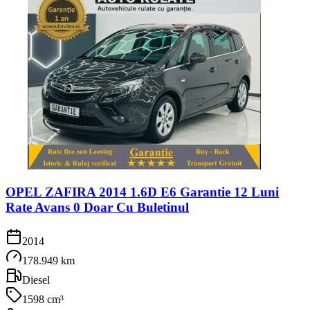
OPEL ZAFIRA 2014 1.6D E6 Garantie 12 Luni
Rate Avans 0 Doar Cu Buletinul
2014
178.949 km
Diesel
1598 cm³