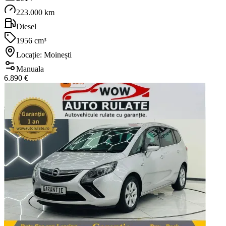
223.000 km
Diesel
1956 cm³
Locație: Moinești
Manuala
6.890 €