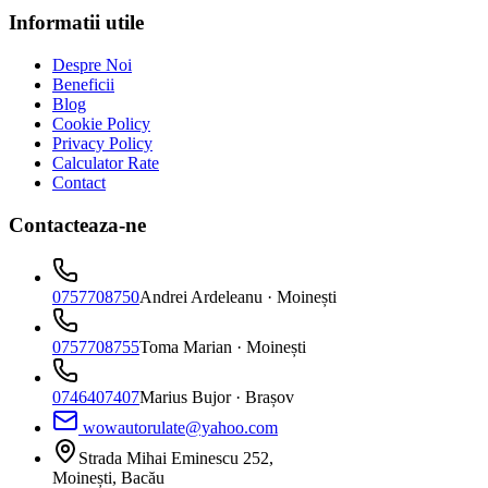
Informatii utile
Despre Noi
Beneficii
Blog
Cookie Policy
Privacy Policy
Calculator Rate
Contact
Contacteaza-ne
0757708750
Andrei Ardeleanu
· Moinești
0757708755
Toma Marian
· Moinești
0746407407
Marius Bujor
· Brașov
wowautorulate@yahoo.com
Strada Mihai Eminescu 252,
Moinești, Bacău