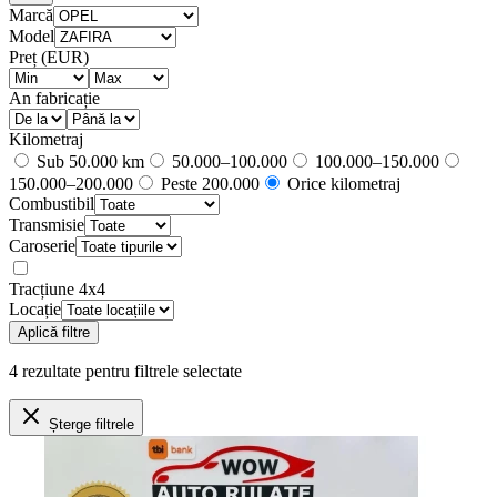
Marcă
Model
Preț (EUR)
An fabricație
Kilometraj
Sub 50.000 km
50.000–100.000
100.000–150.000
150.000–200.000
Peste 200.000
Orice kilometraj
Combustibil
Transmisie
Caroserie
Tracțiune 4x4
Locație
Aplică filtre
4
rezultate
pentru filtrele selectate
Șterge filtrele