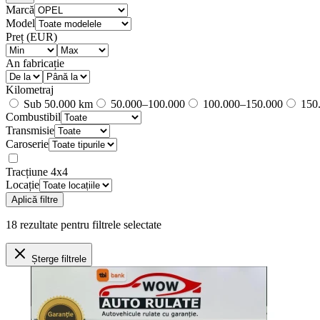
Marcă
Model
Preț (EUR)
An fabricație
Kilometraj
Sub 50.000 km
50.000–100.000
100.000–150.000
150.
Combustibil
Transmisie
Caroserie
Tracțiune 4x4
Locație
Aplică filtre
18
rezultate
pentru filtrele selectate
Șterge filtrele