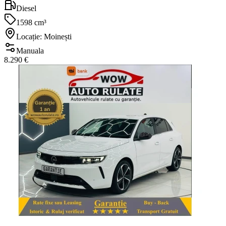
Diesel
1598 cm³
Locație: Moinești
Manuala
8.290 €