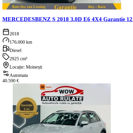
MERCEDESBENZ S 2018 3.0D E6 4X4 Garantie 12 Lu
2018
176.000 km
Diesel
2925 cm³
Locație: Moinești
Automata
40.590 €