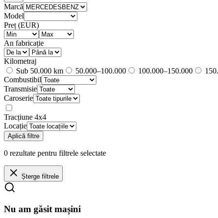
Marcă
Model
Preț (EUR)
An fabricație
Kilometraj
Sub 50.000 km
50.000–100.000
100.000–150.000
150.
Combustibil
Transmisie
Caroserie
Tracțiune 4x4
Locație
Aplică filtre
0
rezultate
pentru filtrele selectate
Șterge filtrele
Nu am găsit mașini