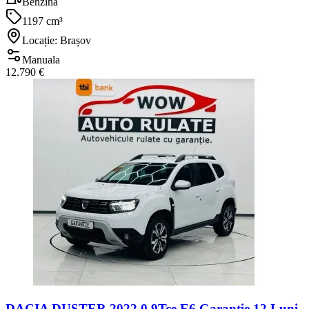
Benzina
1197 cm³
Locație: Brașov
Manuala
12.790 €
DACIA DUSTER 2022 0.9Tce E6 Garantie 12 Luni