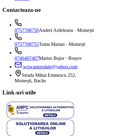
Contacteaza-ne
0757708750
Andrei Ardeleanu
· Moinești
0757708755
Toma Marian
· Moinești
0746407407
Marius Bujor
· Brașov
wowautorulate@yahoo.com
Strada Mihai Eminescu 252,
Moinești, Bacău
Link-uri utile