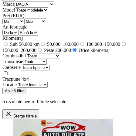
Marcă
Model
Preț (EUR)
An fabricație
Kilometraj
Sub 50.000 km
50.000–100.000
100.000–150.000
150.000–200.000
Peste 200.000
Orice kilometraj
Combustibil
Transmisie
Caroserie
Tracțiune 4x4
Locație
Aplică filtre
6
rezultate
pentru filtrele selectate
Șterge filtrele