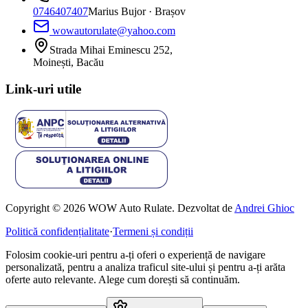
0746407407
Marius Bujor
· Brașov
wowautorulate@yahoo.com
Strada Mihai Eminescu 252,
Moinești, Bacău
Link-uri utile
Copyright © 2026 WOW Auto Rulate. Dezvoltat de
Andrei Ghioc
Politică confidențialitate
·
Termeni și condiții
Folosim cookie-uri pentru a-ți oferi o experiență de navigare
personalizată, pentru a analiza traficul site-ului și pentru a-ți arăta
oferte auto relevante. Alege cum dorești să continuăm.