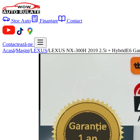
Stoc Auto
Finanțare
Contact
Contactează-ne
Acasă
/
Mașini
/
LEXUS
/
LEXUS NX-300H 2019 2.5i + HybridE6 Garan