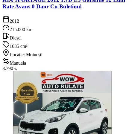
Rate Avans 0 Daor Cu Buletinul
2012
215.000 km
Diesel
1685 cm³
Locație: Moinești
Manuala
8.790 €