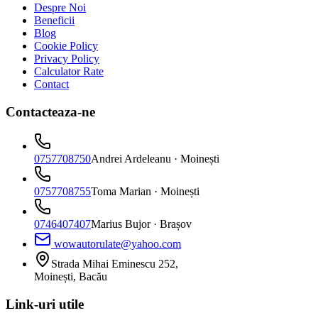
Despre Noi
Beneficii
Blog
Cookie Policy
Privacy Policy
Calculator Rate
Contact
Contacteaza-ne
0757708750
Andrei Ardeleanu
· Moinești
0757708755
Toma Marian
· Moinești
0746407407
Marius Bujor
· Brașov
wowautorulate@yahoo.com
Strada Mihai Eminescu 252,
Moinești, Bacău
Link-uri utile