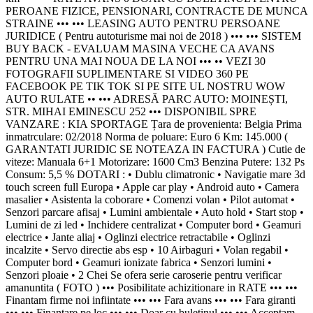
PEROANE FIZICE, PENSIONARI, CONTRACTE DE MUNCA
STRAINE ••• ••• LEASING AUTO PENTRU PERSOANE
JURIDICE ( Pentru autoturisme mai noi de 2018 ) ••• ••• SISTEM
BUY BACK - EVALUAM MASINA VECHE CA AVANS
PENTRU UNA MAI NOUA DE LA NOI ••• •• VEZI 30
FOTOGRAFII SUPLIMENTARE SI VIDEO 360 PE
FACEBOOK PE TIK TOK SI PE SITE UL NOSTRU WOW
AUTO RULATE •• ••• ADRESĂ PARC AUTO: MOINEȘTI,
STR. MIHAI EMINESCU 252 ••• DISPONIBIL SPRE
VANZARE : KIA SPORTAGE Țara de provenienta: Belgia Prima
inmatrculare: 02/2018 Norma de poluare: Euro 6 Km: 145.000 (
GARANTATI JURIDIC SE NOTEAZA IN FACTURA ) Cutie de
viteze: Manuala 6+1 Motorizare: 1600 Cm3 Benzina Putere: 132 Ps
Consum: 5,5 % DOTARI : • Dublu climatronic • Navigatie mare 3d
touch screen full Europa • Apple car play • Android auto • Camera
masalier • Asistenta la coborare • Comenzi volan • Pilot automat •
Senzori parcare afisaj • Lumini ambientale • Auto hold • Start stop •
Lumini de zi led • Inchidere centralizat • Computer bord • Geamuri
electrice • Jante aliaj • Oglinzi electrice retractabile • Oglinzi
incalzite • Servo directie abs esp • 10 Airbaguri • Volan regabil •
Computer bord • Geamuri ionizate fabrica • Senzori lumini •
Senzori ploaie • 2 Chei Se ofera serie caroserie pentru verificar
amanuntita ( FOTO ) ••• Posibilitate achizitionare in RATE ••• •••
Finantam firme noi infiintate ••• ••• Fara avans ••• ••• Fara giranti
••• ••• Finantare pe loc ••• ••• Doar cu buletinul ••• ••• Acceptam