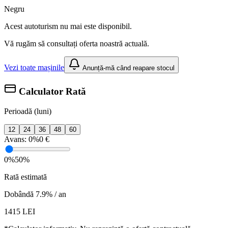
Negru
Acest autoturism nu mai este disponibil.
Vă rugăm să consultați oferta noastră actuală.
Vezi toate mașinile
Anunță-mă când reapare stocul
Calculator Rată
Perioadă (luni)
12
24
36
48
60
Avans:
0%
0 €
0%
50%
Rată estimată
Dobândă 7.9% / an
1415
LEI