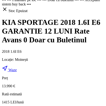
sistem buy back •••
Stoc Epuizat
KIA SPORTAGE 2018 1.6I E6
GARANTIE 12 LUNI Rate
Avans 0 Doar cu Buletinul
2018 1.6I E6
Locație:
Moinești
Waze
Preț
13.990 €
Rată estimată
1415
LEI/lună