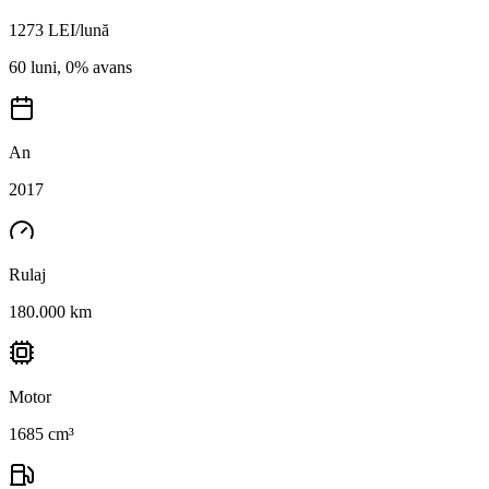
1273
LEI/lună
60 luni, 0% avans
An
2017
Rulaj
180.000 km
Motor
1685 cm³