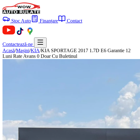
Stoc Auto
Finanțare
Contact
Contactează-ne
Acasă
/
Mașini
/
KIA
/
KIA SPORTAGE 2017 1.7D E6 Garantie 12
Luni Rate Avans 0 Doar Cu Buletinul