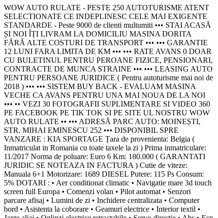
WOW AUTO RULATE - PESTE 250 AUTOTURISME ATENT
SELECTIONATE CE INDEPLINESC CELE MAI EXIGENTE
STANDARDE - Peste 9000 de clienti multumiti ••• STAI ACASĂ
ȘI NOI ÎȚI LIVRAM LA DOMICILIU MASINA DORITA
FĂRĂ ALTE COSTURI DE TRANSPORT ••• ••• GARANTIE
12 LUNI FARA LIMITA DE KM ••• ••• RATE AVANS 0 DOAR
CU BULETINUL PENTRU PEROANE FIZICE, PENSIONARI,
CONTRACTE DE MUNCA STRAINE ••• ••• LEASING AUTO
PENTRU PERSOANE JURIDICE ( Pentru autoturisme mai noi de
2018 ) ••• ••• SISTEM BUY BACK - EVALUAM MASINA
VECHE CA AVANS PENTRU UNA MAI NOUA DE LA NOI
••• •• VEZI 30 FOTOGRAFII SUPLIMENTARE SI VIDEO 360
PE FACEBOOK PE TIK TOK SI PE SITE UL NOSTRU WOW
AUTO RULATE •• ••• ADRESĂ PARC AUTO: MOINEȘTI,
STR. MIHAI EMINESCU 252 ••• DISPONIBIL SPRE
VANZARE : KIA SPORTAGE Țara de provenienta: Belgia (
Inmatriculat in Romania cu toate taxele la zi ) Prima inmatriculare:
11/2017 Norma de poluare: Euro 6 Km: 180.000 ( GARANTATI
JURIDIC SE NOTEAZA IN FACTURA ) Cutie de viteze:
Manuala 6+1 Motorizare: 1689 DIESEL Putere: 115 Ps Consum:
5% DOTARI : • Aer conditionat climatic • Navigatie mare 3d touch
screen full Europa • Comenzi volan • Pilot automat • Senzori
parcare afisaj • Lumini de zi • Inchidere centralizata • Computer
bord • Asistenta la coborare • Geamuri electrice • Interior textil •
Jante aliaj • Oglinzi electrice retractabile • Servo directie • Abs • Esp