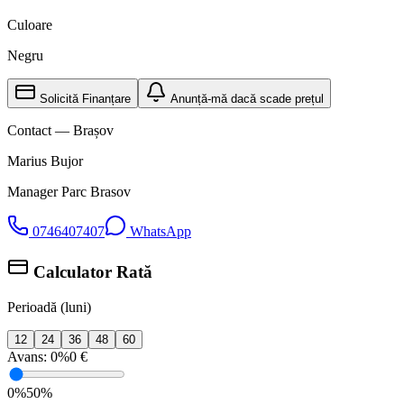
Culoare
Negru
Solicită Finanțare
Anunță-mă dacă scade prețul
Contact — Brașov
Marius Bujor
Manager Parc Brasov
0746407407
WhatsApp
Calculator Rată
Perioadă (luni)
12
24
36
48
60
Avans:
0%
0 €
0%
50%